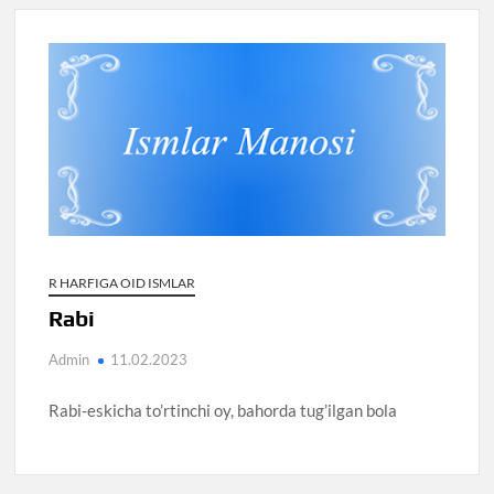
R HARFIGA OID ISMLAR
Rabi
Admin
11.02.2023
Rabi-eskicha to’rtinchi oy, bahorda tug’ilgan bola