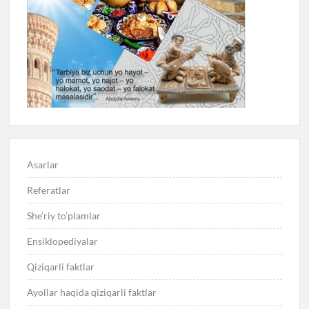
Asarlar
Referatlar
She’riy to’plamlar
Ensiklopediyalar
Qiziqarli faktlar
Ayollar haqida qiziqarli faktlar