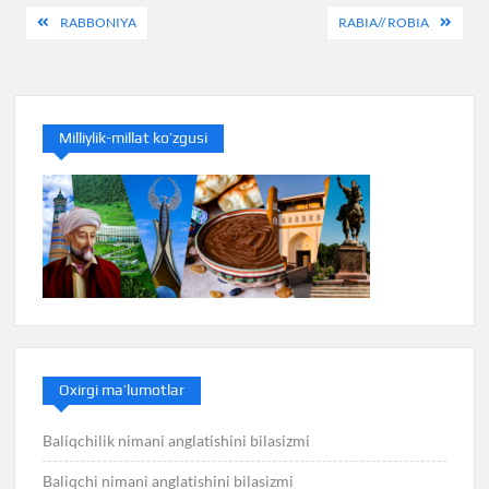
Post
RABBONIYA
RABIA// ROBIA
menyusi
Milliylik-millat ko’zgusi
Oxirgi ma’lumotlar
Baliqchilik nimani anglatishini bilasizmi
Baliqchi nimani anglatishini bilasizmi