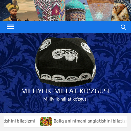
Skip
to
content
Search
MILLIYLIK-MILLAT KO'ZGUSI
Milliylik-millat ko'zgusi
ini bilasizmi
Baliq uni nimani anglatishini bilasizmi