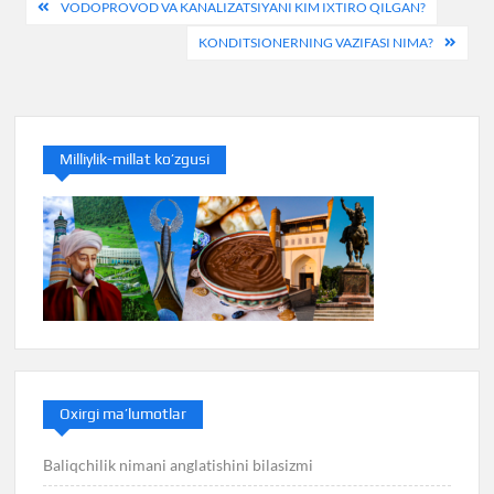
Post
VODOPROVOD VA KANALIZATSIYANI KIM IXTIRO QILGAN?
menyusi
KONDITSIONERNING VAZIFASI NIMA?
Milliylik-millat ko’zgusi
Oxirgi ma’lumotlar
Baliqchilik nimani anglatishini bilasizmi