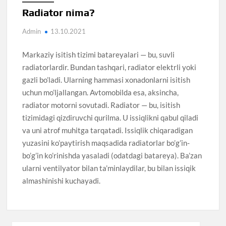
Radiator nima?
Admin
13.10.2021
Markaziy isitish tizimi batareyalari — bu, suvli
radiatorlardir. Bundan tashqari, radiator elektrli yoki
gazli bo’ladi. Ularning hammasi xonadonlarni isitish
uchun mo’ljallangan. Avtomobilda esa, aksincha,
radiator motorni sovutadi. Radiator — bu, isitish
tizimidagi qizdiruvchi qurilma. U issiqlikni qabul qiladi
va uni atrof muhitga tarqatadi. Issiqlik chiqaradigan
yuzasini ko’paytirish maqsadida radiatorlar bo’g’in-
bo’g’in ko’rinishda yasaladi (odatdagi batareya). Ba’zan
ularni ventilyator bilan ta’minlaydilar, bu bilan issiqik
almashinishi kuchayadi.