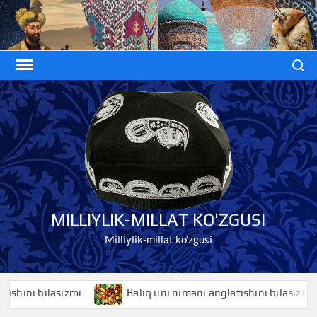
Skip
to
content
Search
MILLIYLIK-MILLAT KO'ZGUSI
Milliylik-millat ko'zgusi
ni bilasizmi
Baliq uni nimani anglatishini bilasizmi