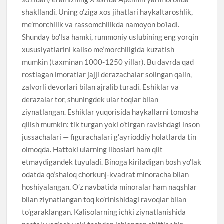
shakllandi. Uning o’ziga xos jihatlari haykaltaroshlik,
me’morchilik va rassomchilikda namoyon bo’ladi.
Shunday bo’lsa hamki, rummoniy uslubining eng yorqin
xususiyatlarini kaliso me’morchiligida kuzatish
mumkin (taxminan 1000-1250 yillar). Bu davrda qad
rostlagan imoratlar jajji derazachalar solingan qalin,
zalvorli devorlari bilan ajralib turadi. Eshiklar va
derazalar tor, shuningdek ular toqlar bilan
ziynatlangan. Eshiklar yuqorisida haykallarni tomosha
qilish mumkin: tik turgan yoki o’tirgan ravishdagi inson
jussachalari — figurachalari g’ayrioddiy holatlarda tin
olmoqda. Hattoki ularning liboslari ham qilt
etmaydigandek tuyuladi. Binoga kiriladigan bosh yo’lak
odatda qo’shaloq chorkunj-kvadrat minoracha bilan
hoshiyalangan. O’z navbatida minoralar ham naqshlar
bilan ziynatlangan toq ko’rinishidagi ravoqlar bilan
to’garaklangan. Kalisolarning ichki ziynatlanishida