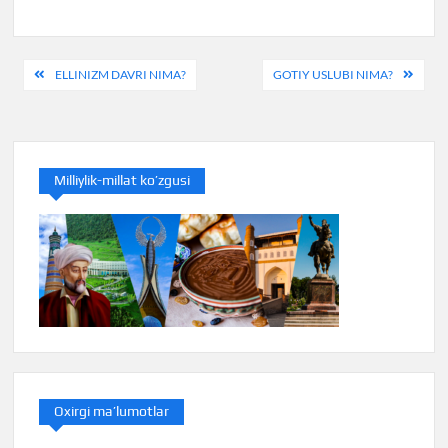
Post
ELLINIZM DAVRI NIMA?
GOTIY USLUBI NIMA?
menyusi
Milliylik-millat ko’zgusi
Oxirgi ma’lumotlar