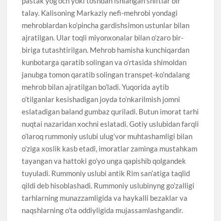
pastak yog’och yoki toshdan ishlangan shiftlar bir
talay. Kalisoning Markaziy nefi-mehrobi yondagi
mehroblardan ko’pincha gardishsimon ustunlar bilan
ajratilgan. Ular toqli miyonxonalar bilan o’zaro bir-
biriga tutashtirilgan. Mehrob hamisha kunchiqardan
kunbotarga qaratib solingan va o’rtasida shimoldan
janubga tomon qaratib solingan transpet-ko’ndalang
mehrob bilan ajratilgan bo’ladi. Yuqorida aytib
o’tilganlar kesishadigan joyda to’nkarilmish jomni
eslatadigan baland gumbaz quriladi. Butun imorat tarhi
nuqtai nazaridan xochni eslatadi. Gotiy uslubidan farqli
o’laroq rummoniy uslubi ulug’vor muhtashamligi bilan
o’ziga xoslik kasb etadi, imoratlar zaminga mustahkam
tayangan va hattoki go’yo unga qapishib qolgandek
tuyuladi. Rummoniy uslubi antik Rim san’atiga taqlid
qildi deb hisoblashadi. Rummoniy uslubinyng go’zalligi
tarhlarning munazzamligida va haykalli bezaklar va
naqshlarning o’ta oddiyligida mujassamlashgandir.