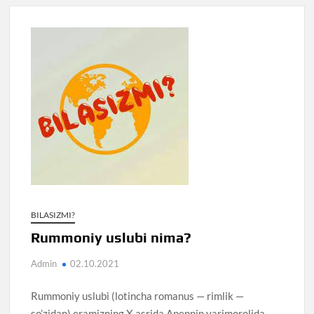
BILASIZMI?
Rummoniy uslubi nima?
Admin
02.10.2021
Rummoniy uslubi (lotincha romanus — rimlik —
so’zidan) eramizning X asrida Apennin yarimorolida