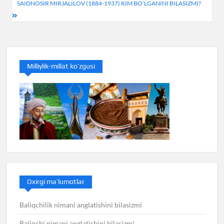
SAIDNOSIR MIRJALILOV (1884-1937) KIM BO’LGANINI BILASIZMI?
Milliylik-millat ko’zgusi
Oxirgi ma’lumotlar
Baliqchilik nimani anglatishini bilasizmi
Baliqchi nimani anglatishini bilasizmi