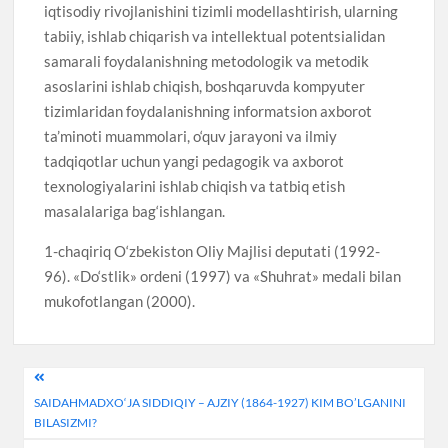
iqtisodiy rivojlanishini tizimli modellashtirish, ularning
tabiiy, ishlab chiqarish va intellektual potentsialidan
samarali foydalanishning metodologik va metodik
asoslarini ishlab chiqish, boshqaruvda kompyuter
tizimlaridan foydalanishning informatsion axborot
ta’minoti muammolari, o‘quv jarayoni va ilmiy
tadqiqotlar uchun yangi pedagogik va axborot
texnologiyalarini ishlab chiqish va tatbiq etish
masalalariga bag‘ishlangan.
1-chaqiriq O‘zbekiston Oliy Majlisi deputati (1992-
96). «Do‘stlik» ordeni (1997) va «Shuhrat» medali bilan
mukofotlangan (2000).
Post
SAIDAHMADXO‘JA SIDDIQIY – AJZIY (1864-1927) KIM BO’LGANINI
menyusi
BILASIZMI?