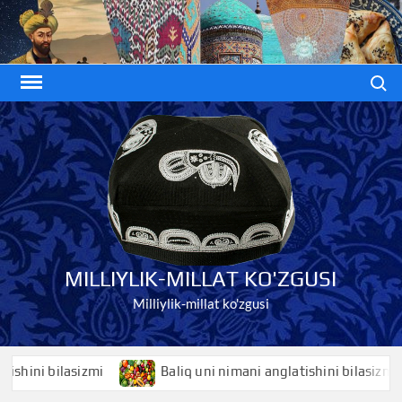
Skip
to
content
Search
MILLIYLIK-MILLAT KO'ZGUSI
Milliylik-millat ko'zgusi
ni bilasizmi
Baliq uni nimani anglatishini bilasizmi