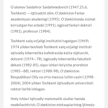
G‘ulomov Saidahror Saidahmedovich (1947.25.6,
Toshkent) — iqtisodchi olim, O‘zbekiston Fanlar
akademiyasi akademigi (1995). O‘zbekistonda xizmat
ko‘rsatgan fan arbobi (1991), iqgisod fanlari doktori
(1981), professor (1984).
Toshkent xalq xo‘jaligi institutini tugatgan (1969).
1974 yildan boshlab Toshkent xalq xo‘jaligi instituti
iqtisodiy kibernetika kafedrasida katta o‘qituvchi,
dotsent (1974—78), iqgisodiy kibernetika fakulteti
dekani (1982-85), o‘quv ishlari bo‘yicha prorektor
(1985—88), rektori (1988-98), O‘zbekiston
Respublikasi Oliy va o‘rta maxsus ta’lim vaziri (1998-
2004), 2004 yildan Toshkent iqtisodiyot universiteti
rektori bo‘lib ishlagan.
Ilmiy ishlari iqtisodiy-matematik usullar hamda
modellashtirish, O‘zbekiston mintaqalarining ijtimoiy-