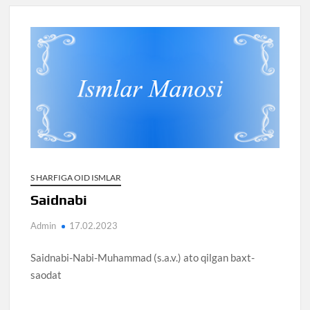
S HARFIGA OID ISMLAR
Saidnabi
Admin
17.02.2023
Saidnabi-Nabi-Muhammad (s.a.v.) ato qilgan baxt-
saodat