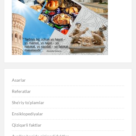
Asarlar
Referatlar
She’riy to’plamlar
Ensiklopediyalar
Qiziqarli faktlar