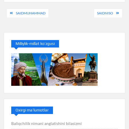
Post
SAIDMUHAMMAD
SAIDNISO
menyusi
Milliylik-millat ko’zgusi
Oxirgi ma’lumotlar
Baliqchilik nimani anglatishini bilasizmi