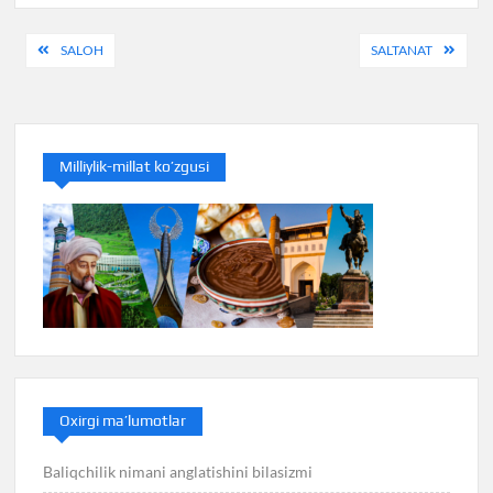
Post
SALOH
SALTANAT
menyusi
Milliylik-millat ko’zgusi
Oxirgi ma’lumotlar
Baliqchilik nimani anglatishini bilasizmi