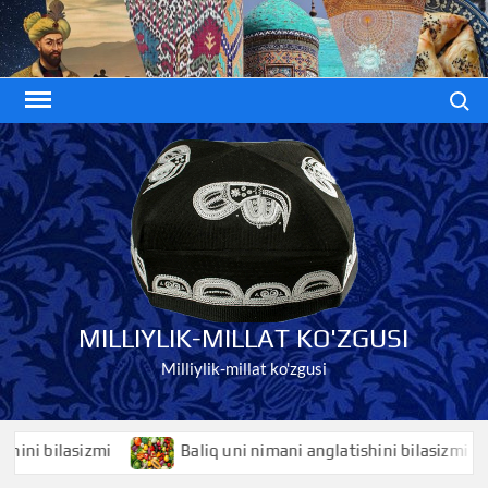
Skip
to
content
Search
MILLIYLIK-MILLAT KO'ZGUSI
Milliylik-millat ko'zgusi
ni bilasizmi
Baliq uni nimani anglatishini bilasizmi