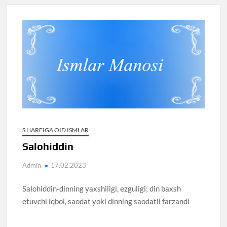
S HARFIGA OID ISMLAR
Salohiddin
Admin
17.02.2023
Salohiddin-dinning yaxshiligi, ezguligi; din baxsh
etuvchi iqbol, saodat yoki dinning saodatli farzandi