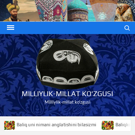
Skip
to
content
Search
MILLIYLIK-MILLAT KO'ZGUSI
Milliylik-millat ko'zgusi
uni nimani anglatishini bilasizmi
Baliqko’z nimani anglat