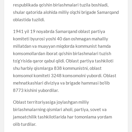
respublikada qo’shin birlashmalari tuzila boshladi,
shular qatorida alohida milliy o’qchi brigade Samarqand
oblastida tuzildi.
1941 yil 19 noyabrda Samarqand oblast partiya
komiteti byurosi yoshi 40 dan oshmagan mahalliy
millatdan va muayyan miqdorda kommunist hamda
komsomollardan iborat qo’shin birlashmalari tuzish
to’g’risida qaror qabul qildi. Oblast partiya tashkiloti
shu harbiy qismlarga 838 kommunistni, oblast
komsomol komiteti 3248 komsomolni yubordi. Oblast
mehnatkashlari diviziya va brigade hammasi bo’lib
8773 kishini yubordilar.
Oblast territoriyasiga joylashgan milliy
birlashmalarning qismlari aholi, partiya, sovet va
jamoatchilik tashkilotlarida har tomonlama yordam
olib turdilar.