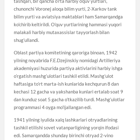
tashqari, bir qancha o’rta harbiy o’quv yurtlari,
chunonchi Voronej aloqa bilim yurti, 2-Xarkov tank
bilim yurti va aviatsiya maktablari ham Samarqandga
ko’chirib keltirildi. O’quv yurtlarining hammasi yuqori
malakali harbiy mutaxassislar tayyorlash bilan
shug’ullandi.
Oblast partiya komitetining qaroriga binoan, 1942
yilning noyabrida F.E.Dzejinskiy nomidagi Artilleriya
akademiyasi huzurida partiya aktivlarini harbiy ishga
o’rgatish mashg’ulotlari tashkil etildi. Mashg’ulot
haftasiga to’rt marta-ish kunlarida kechqurun 8 dan
kechasi 12 gacha va yakshanba kunlari ertalab soat 9
dan kunduz soat 5 gacha o’tkazilib turdi. Mashg’ulotlar
programmasi 4 oyga mo’ljallangan edi.
1941 yilning iyulida xalq lashkarlari otryadlarining
tashkil etilishi sovet vatanparligining yorqin ifodasi
edi. Samarqandda shunday birinchi otryad 2-vino