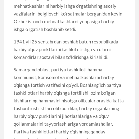
mehnatkashlarini harbiy ishga o’rgatishning asosiy
vazifalarini belgilovchi ko’rsatmalar berganidan keyin
O’zbekistonda mehnatkashlarni yoppasiga harbiy
ishga o’rgatish boshlanib ketdi.
1941 yil 25 sentabrdan boshlab butun respublikada
harbiy o’quv punktlarini tashkil etishga va ularni
komandirlar sostavi bilan to’ldirishga kirishildi.
Samarqand oblast partiya tashkiloti hamma
kommunist, komsomol va mehnatkashlarni harbiy
o’qishga tortish vazifasini qo’ydi. Boshlang’ich partiya
tashkilotlari harbiy o’qishga tortilishi lozim bo’lgan
kishilarning hammasini hisobga olib, ular orasida katta
tushuntirish ishlari olib bordilar, harbiy organlarning
harbiy o’quv punktlarini jihozlashlariga va o’quv
qo’llanmalarini tayyorlashlariga yordamlashdilar.
Partiya tashkilotlari harbiy o’qishning qanday