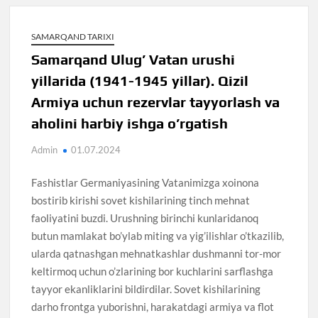
SAMARQAND TARIXI
Samarqand Ulug’ Vatan urushi
yillarida (1941-1945 yillar). Qizil
Armiya uchun rezervlar tayyorlash va
aholini harbiy ishga o’rgatish
Admin
01.07.2024
Fashistlar Germaniyasining Vatanimizga xoinona
bostirib kirishi sovet kishilarining tinch mehnat
faoliyatini buzdi. Urushning birinchi kunlaridanoq
butun mamlakat bo’ylab miting va yig’ilishlar o’tkazilib,
ularda qatnashgan mehnatkashlar dushmanni tor-mor
keltirmoq uchun o’zlarining bor kuchlarini sarflashga
tayyor ekanliklarini bildirdilar. Sovet kishilarining
darho frontga yuborishni, harakatdagi armiya va flot