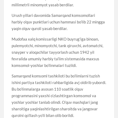
millimetrli minomyot yasab berdilar.
Urush yillari davomida Samarqand komsomollari
harbiy o’quv punktlari uchun hammasi bo’lib 22 mingga
yaqin o’quv quroli yasab berdilar.
Mudofaa xalq komissarligi NKO buyrug’iga binoan,
pulemyotchi, minomyotchi, tank qiruvchi, avtomatchi,
snayper v aloqachilar tayyorlash uchun 1942 yil
fevralida umumiy harbiy ta’lim sistemasida maxsus
komsomol-yoshlar bo’linmalari tuzildi.
Samarqand komsoml tashkiloti bu bo’limlarni tuzish
ishini partiya tashkiloti rahbarligida avj oldirib yubordi.
Bu bo’linmalarga asosan 110 soatlik o’quv
programmasini yaxshi o’zlashtirgan komsomol va
yoshlar yoshlar tanlab olindi. O’quv mashqlari jang
sharoitiga yaqinlashtirilgan sharoitda va jangovar
qurolni qo’llash yo’li bilan olib borildi.