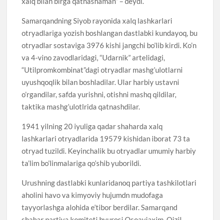
xalq bilan birga qatnashaman” – deydi.
Samarqandning Siyob rayonida xalq lashkarlari
otryadlariga yozish boshlangan dastlabki kundayoq, bu
otryadlar sostaviga 3976 kishi jangchi bo’lib kirdi. Ko’n
va 4-vino zavodlaridagi, “Udarnik” artelidagi,
“Utilpromkombinat”dagi otryadlar mashg’ulotlarni
uyushqoqlik bilan boshladilar. Ular harbiy ustavni
o’rgandilar, safda yurishni, otishni mashq qildilar,
taktika mashg’ulotlrida qatnashdilar.
1941 yilning 20 iyuliga qadar shaharda xalq
lashkarlari otryadlarida 19579 kishidan iborat 73 ta
otryad tuzildi. Keyinchalik bu otryadlar umumiy harbiy
ta’lim bo’linmalariga qo’shib yuborildi.
Urushning dastlabki kunlaridanoq partiya tashkilotlari
aholini havo va kimyoviy hujumdn mudofaga
tayyorlashga alohida e’tibor berdilar. Samarqand
shahar partiya komiteti byurosi Osoaviaxim, Qizil