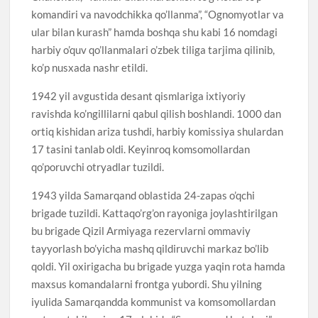
komandiri va navodchikka qo’llanma”, “Ognomyotlar va
ular bilan kurash” hamda boshqa shu kabi 16 nomdagi
harbiy o’quv qo’llanmalari o’zbek tiliga tarjima qilinib,
ko’p nusxada nashr etildi.
1942 yil avgustida desant qismlariga ixtiyoriy
ravishda ko’ngillilarni qabul qilish boshlandi. 1000 dan
ortiq kishidan ariza tushdi, harbiy komissiya shulardan
17 tasini tanlab oldi. Keyinroq komsomollardan
qo’poruvchi otryadlar tuzildi.
1943 yilda Samarqand oblastida 24-zapas o’qchi
brigade tuzildi. Kattaqo’rg’on rayoniga joylashtirilgan
bu brigade Qizil Armiyaga rezervlarni ommaviy
tayyorlash bo’yicha mashq qildiruvchi markaz bo’lib
qoldi. Yil oxirigacha bu brigade yuzga yaqin rota hamda
maxsus komandalarni frontga yubordi. Shu yilning
iyulida Samarqandda kommunist va komsomollardan