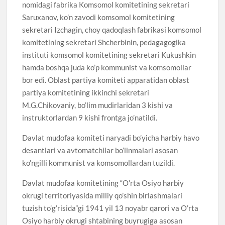
nomidagi fabrika Komsomol komitetining sekretari
Saruxanov, ko’n zavodi komsomol komitetining
sekretari Izchagin, choy qadoqlash fabrikasi komsomol
komitetining sekretari Shcherbinin, pedagagogika
instituti komsomol komitetining sekretari Kukushkin
hamda boshqa juda ko’p kommunist va komsomollar
bor edi. Oblast partiya komiteti apparatidan oblast
partiya komitetining ikkinchi sekretari
M.G.Chikovaniy, bo’lim mudirlaridan 3 kishi va
instruktorlardan 9 kishi frontga jo’natildi.
Davlat mudofaa komiteti naryadi bo’yicha harbiy havo
desantlari va avtomatchilar bo’linmalari asosan
ko’ngilli kommunist va komsomollardan tuzildi.
Davlat mudofaa komitetining “O’rta Osiyo harbiy
okrugi territoriyasida milliy qo’shin birlashmalari
tuzish to’g’risida”gi 1941 yil 13 noyabr qarori va O’rta
Osiyo harbiy okrugi shtabining buyrugiga asosan