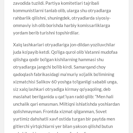
zavodida tuzildi. Partiya komitetlari tajribali
kommunistlarni tanlab olib, ularga shu otryadlarga
rahbarlik qilishni, shuningdek, otryadlarda siyosiy-
ommaviy ish olib borishda harbiy komissarliklarga
yordam berib turishni topshirdilar.
Xalq lashkarlari otryadlariga jon-dildan yoziluvchilar
juda ko’payib ketdi. Qo’liga qurol olib Vatanni mudofaa
qilishga qodir bo’lgan kishilarning hammasi shu
otryadlarga jangchi bo’lib kirdi. Samarqand choy
qadoqlash fabrikasidagi ma’muriy xo’jalik bo’limining
xizmatchisi Salikov 60 yoshga to’lganligi sababli unga,
siz xalq lashkari otryadiga kirmay qo’yaqoling, deb
maslahat berilganida u qat’iyan radd qilib: “Men hali
unchalik qari emasman. Miltiqni ishlatishda yoshlardan
qolishmayman. Frontda xizmat qilganman, Sovet
yurtimiz dahshatli xavf ostida turgan bir paytda men
gitlerchi yirtqichlarni yer bilan yakson qilishd butun