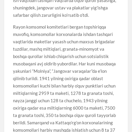
ish vaqtidan tashqari vaqtlarda o’quv quroli yasashga,
shuningdek, jangovar ustav va plakatlar yig’ishga
safarbar qilish zarurligini ko’rsatib o’tdi.
Rayon komsomol komitetlari bergan topshiriqqa
muvofiq, komsomollar korxonalarda ishdan tashqari
vaqtlarida maketlar yasash uchun maxsus brigadalar
tuzdilar, mashq miltiqlari, granata-minomyot va
boshqa qurollar ishlab chiqarish uchun sotsialistik
musobaqani avj oldirib yubordilar. Har kuni musobaqa
yakunlari “Molniya”, “Jangovar varaqalar”da e’lon
qilinib turildi. 1941 yilning oxiriga qadar oblast
komsomollari kuchi bilan harbiy o’quv punktlari uchun
miltiqlarning 2959 ta maketi, 1278 ta granata toshi,
nayza janggi uchun 128 ta chuchelo, 1943 yilning
oxiriga qadar esa miltiqlarning 6000 ta maketi, 7500
ta granata toshi, 350 ta boshqa o’quv quroli tayyorlab
berildi. Samarqand va Kattaqo’rg’on korxonalarining
komsomollari harbiy mashqda ishlatish uchun 8 ta 37