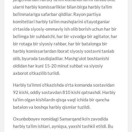
ularni harbiy komissarliklar bilan birga harbiy ta’lim
bo’linmalariga safarbar qildilar. Rayon partiya
komitetlari harbiy ta’lim mashqlarini o’tayotganlar
o’rtasida siyosiy-ommaviy ish olib borish uchun har bir
bo’limga bir suhbatchi, har bir vzvodga bir agitator, har
bir rotaga bir siyosiy rahbar, har bir batalonga bir
harbiy komissarlardan iborat siyosiy sostavni tanlab
olib, byuroda tasdiqladilar. Mashg’ulot boshlanishi
oldidan har kuni 15-20 minut suhbat va siyosiy
axborot o’tkazilib turildi.
Harbiy ta’limni o’tkazishda o’rta komanda sostavidan
92 kishi, oddiy sostavdan 810 kishi qatnashdi. Harbiy
ta’lim olgan kishilardn qisqa vaqt ichida bir qancha
batalon va boshqa harbiy qismlar tuzildi.
Oxunboboyev nomidagi Samarqand ko’n zavodida
harbiy ta’lim ishlari, ayniqsa, yaxshi tashkil etildi. Bu