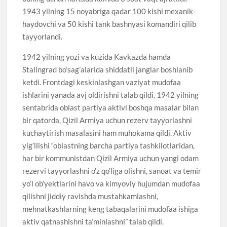
1943 yilning 15 noyabriga qadar 100 kishi mexanik-
haydovchi va 50 kishi tank bashnyasi komandiri qilib
tayyorlandi.
1942 yilning yozi va kuzida Kavkazda hamda
Stalingrad bo’sag’alarida shiddatli janglar boshlanib
ketdi. Frontdagi keskinlashgan vaziyat mudofaa
ishlarini yanada avj oldirishni talab qildi. 1942 yilning
sentabrida oblast partiya aktivi boshqa masalar bilan
bir qatorda, Qizil Armiya uchun rezerv tayyorlashni
kuchaytirish masalasini ham muhokama qildi. Aktiv
yig’ilishi “oblastning barcha partiya tashkilotlaridan,
har bir kommunistdan Qizil Armiya uchun yangi odam
rezervi tayyorlashni o’z qo’liga olishni, sanoat va temir
yo’l ob’yektlarini havo va kimyoviy hujumdan mudofaa
qilishni jiddiy ravishda mustahkamlashni,
mehnatkashlarning keng tabaqalarini mudofaa ishiga
aktiv qatnashishni ta’minlashni” talab qildi.