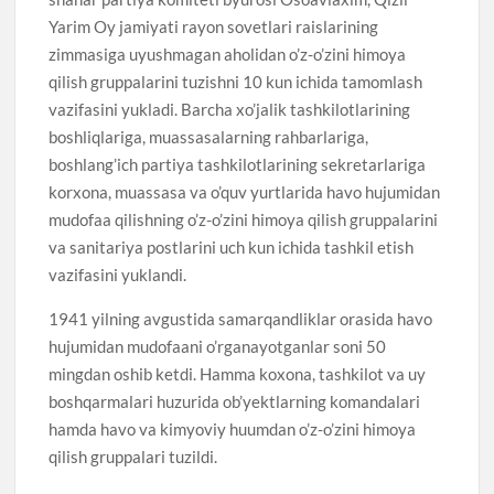
Yarim Oy jamiyati rayon sovetlari raislarining
zimmasiga uyushmagan aholidan o’z-o’zini himoya
qilish gruppalarini tuzishni 10 kun ichida tamomlash
vazifasini yukladi. Barcha xo’jalik tashkilotlarining
boshliqlariga, muassasalarning rahbarlariga,
boshlang’ich partiya tashkilotlarining sekretarlariga
korxona, muassasa va o’quv yurtlarida havo hujumidan
mudofaa qilishning o’z-o’zini himoya qilish gruppalarini
va sanitariya postlarini uch kun ichida tashkil etish
vazifasini yuklandi.
1941 yilning avgustida samarqandliklar orasida havo
hujumidan mudofaani o’rganayotganlar soni 50
mingdan oshib ketdi. Hamma koxona, tashkilot va uy
boshqarmalari huzurida ob’yektlarning komandalari
hamda havo va kimyoviy huumdan o’z-o’zini himoya
qilish gruppalari tuzildi.