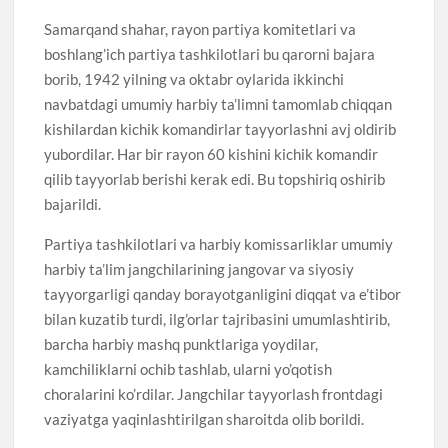
Samarqand shahar, rayon partiya komitetlari va
boshlang’ich partiya tashkilotlari bu qarorni bajara
borib, 1942 yilning va oktabr oylarida ikkinchi
navbatdagi umumiy harbiy ta’limni tamomlab chiqqan
kishilardan kichik komandirlar tayyorlashni avj oldirib
yubordilar. Har bir rayon 60 kishini kichik komandir
qilib tayyorlab berishi kerak edi. Bu topshiriq oshirib
bajarildi.
Partiya tashkilotlari va harbiy komissarliklar umumiy
harbiy ta’lim jangchilarining jangovar va siyosiy
tayyorgarligi qanday borayotganligini diqqat va e’tibor
bilan kuzatib turdi, ilg’orlar tajribasini umumlashtirib,
barcha harbiy mashq punktlariga yoydilar,
kamchiliklarni ochib tashlab, ularni yo’qotish
choralarini ko’rdilar. Jangchilar tayyorlash frontdagi
vaziyatga yaqinlashtirilgan sharoitda olib borildi.