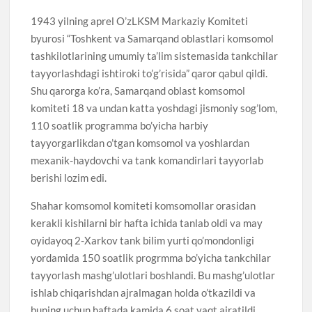
1943 yilning aprel O’zLKSM Markaziy Komiteti
byurosi “Toshkent va Samarqand oblastlari komsomol
tashkilotlarining umumiy ta’lim sistemasida tankchilar
tayyorlashdagi ishtiroki to’g’risida” qaror qabul qildi.
Shu qarorga ko’ra, Samarqand oblast komsomol
komiteti 18 va undan katta yoshdagi jismoniy sog’lom,
110 soatlik programma bo’yicha harbiy
tayyorgarlikdan o’tgan komsomol va yoshlardan
mexanik-haydovchi va tank komandirlari tayyorlab
berishi lozim edi.
Shahar komsomol komiteti komsomollar orasidan
kerakli kishilarni bir hafta ichida tanlab oldi va may
oyidayoq 2-Xarkov tank bilim yurti qo’mondonligi
yordamida 150 soatlik progrmma bo’yicha tankchilar
tayyorlash mashg’ulotlari boshlandi. Bu mashg’ulotlar
ishlab chiqarishdan ajralmagan holda o’tkazildi va
buning uchun haftada kamida 6 soat vaqt ajratildi.