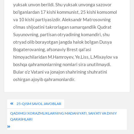
yuksak unvon berildi. Shu yuksak unvonga sazovor
bo’lganlardan 17 kishi kommunist, 25 kishi komsomol
va 10 kishi partiyasizdir. Aleksandr Matrosovning
o’lmas shijoatini takrorlagan samarqandlik Qudrat
Suyunovning, partisan otryadining komandiri, shu
otryad olib borayotgan jangda halok bo’lgan Dusya
Bogaterovaning, afsonaviy Brest qal’asi
himoyachilaridan M.Hamroyev, Ye.Liss, L.Mixaylov va
boshqa qahramonlarning nomlari sira unutilmaydi.
Bular o’z Vatani va jonajon shahrining shuhratini
oshirgan ajoyib qahramonlardir.
Post
25-QISM SAVOL JAVOBLAR
menyusi
QADIMGI XORAZMLIKLARNING MADANIYATI, SAN’ATI VA DINIY
QARASHLARI