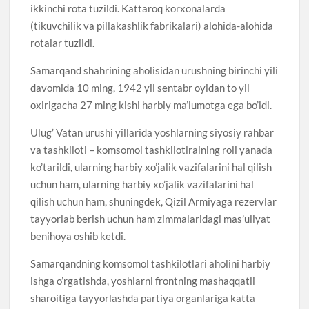
ikkinchi rota tuzildi. Kattaroq korxonalarda
(tikuvchilik va pillakashlik fabrikalari) alohida-alohida
rotalar tuzildi.
Samarqand shahrining aholisidan urushning birinchi yili
davomida 10 ming, 1942 yil sentabr oyidan to yil
oxirigacha 27 ming kishi harbiy ma’lumotga ega bo’ldi.
Ulug’ Vatan urushi yillarida yoshlarning siyosiy rahbar
va tashkiloti – komsomol tashkilotlraining roli yanada
ko’tarildi, ularning harbiy xo’jalik vazifalarini hal qilish
uchun ham, ularning harbiy xo’jalik vazifalarini hal
qilish uchun ham, shuningdek, Qizil Armiyaga rezervlar
tayyorlab berish uchun ham zimmalaridagi mas’uliyat
benihoya oshib ketdi.
Samarqandning komsomol tashkilotlari aholini harbiy
ishga o’rgatishda, yoshlarni frontning mashaqqatli
sharoitiga tayyorlashda partiya organlariga katta