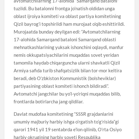
avtomatchilarning 17-alohida “Samarqand bataloni”
tuzildi. Bu batalonni frontga jo’natish oldidan unga
oblast ijroiya komiteti va oblast partiya komitetining
Qizil bayrog’i topshirildi ham murojaat o’qib eshittirildi.
Murojaatda bunday deyilgan edi: “Avtomatchilarning
17-alohida Samarqand bataloni Samarqand oblasti
mehnatkashlarining yuksak ishonchini oqlaydi, manfur
nemis okkupatsiyachilarini muqaddas sovet yeridan
tamomila haydab chiqarguncha ularni shavkatli Qizil
Armiya safida turib shafqatsizlik bilan tor-mor keltira
beradi, deb O’zbkiston Kommunistik (bolsheviklar)
partiyasining oblast komiteti ishonch bildiradi”.
Avtomatchi jangchilar bu yo’l-yo’riqni muqaddas bilib,
frontlarda botirlarcha jang qildilar.
Davlat mudofaa komitetining “SSSR grajdanlarini
umumiy majburiy harbiy ishga o’rgatish to’g’risida”gi
qarori 1941 yil 19 sentabrda e’lon qilinib, O’rta Osiyo
harbiy okrugining harbiy soveti Respublika