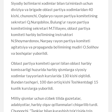
Siyodiy bo’limlarni xodimlar bilan ta’minlash uchun
diviziya va brigade oblast partiya xodimlaridan 40
kishi, chunonchi, Oqdaryo rayon partiya komitetining
sekretari Q.Nurqobilov, Bulung’ur rayon partiya
komitetining sekretari M.Tillayev, oblast partiya
komiteti harbiy bo’limining instruktori
N.Shoymardonov, Narpay rayon partiya komiteti
agitatsiya va propaganda bo’limining mudiri O.Solihov
va boshqalar yuborildi.
Oblast partiya komiteti qarori bilan oblast harbiy
komissarligi huzurida harbiy qismlarga siyosiy
xodimlar tayyorlash kurslarida 130 kishi o’qitildi.
Bundan tashqari, 100 dan ortiq kishi Toshkentdagi 15
kunlik kurslarga yuborildi.
Milliy qismlar uchun o’zbek tilida gazetalar,
adabiyotlar, harbiy o’quv qo’llanmalari chiqarilib turdi.
Chunonchi, “Tanklar bilan kurashish to’g’risida to’p