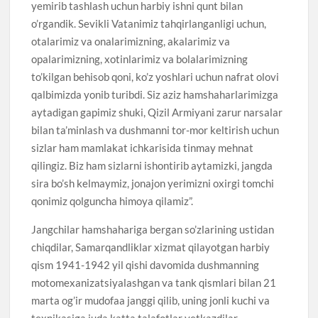
yemirib tashlash uchun harbiy ishni qunt bilan
o’rgandik. Sevikli Vatanimiz tahqirlanganligi uchun,
otalarimiz va onalarimizning, akalarimiz va
opalarimizning, xotinlarimiz va bolalarimizning
to’kilgan behisob qoni, ko’z yoshlari uchun nafrat olovi
qalbimizda yonib turibdi. Siz aziz hamshaharlarimizga
aytadigan gapimiz shuki, Qizil Armiyani zarur narsalar
bilan ta’minlash va dushmanni tor-mor keltirish uchun
sizlar ham mamlakat ichkarisida tinmay mehnat
qilingiz. Biz ham sizlarni ishontirib aytamizki, jangda
sira bo’sh kelmaymiz, jonajon yerimizni oxirgi tomchi
qonimiz qolguncha himoya qilamiz”.
Jangchilar hamshahariga bergan so’zlarining ustidan
chiqdilar, Samarqandliklar xizmat qilayotgan harbiy
qism 1941-1942 yil qishi davomida dushmanning
motomexanizatsiyalashgan va tank qismlari bilan 21
marta og’ir mudofaa janggi qilib, uning jonli kuchi va
texnikasiga juda katta talafotlar yetkazdilar.