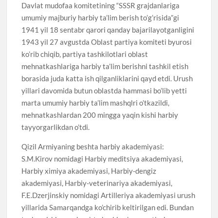
Davlat mudofaa komitetining “SSSR grajdanlariga
umumiy majburiy harbiy ta’lim berish to’g’risida”gi
1941 yil 18 sentabr qarori qanday bajarilayotganligini
1943 yil 27 avgustda Oblast partiya komiteti byurosi
ko’rib chiqib, partiya tashkilotlari oblast
mehnatkashlariga harbiy ta’lim berishni tashkil etish
borasida juda katta ish qilganliklarini qayd etdi. Urush
yillari davomida butun oblastda hammasi bo’lib yetti
marta umumiy harbiy ta’lim mashqlri o’tkazildi,
mehnatkashlardan 200 mingga yaqin kishi harbiy
tayyorgarlikdan o’tdi.
Qizil Armiyaning beshta harbiy akademiyasi:
S.M.Kirov nomidagi Harbiy meditsiya akademiyasi,
Harbiy ximiya akademiyasi, Harbiy-dengiz
akademiyasi, Harbiy-veterinariya akademiyasi,
F.E.Dzerjinskiy nomidagi Artilleriya akademiyasi urush
yillarida Samarqandga ko’chirib keltirilgan edi. Bundan