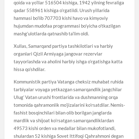
qoida va yo’llar 516504 kishiga, 1942 yilning fevraliga
qadar 558961 kishiga o’rgatildi. Urush yillarida
hammasi bo’lib 707703 kishi havo va kimyoviy
hujumdan mudofaa programmasi bo’yicha o’tkazilgan
mashg’ulotlarda qatnashib ta’lim oldi.
Xullas, Samarqand partiya tashkilotlari va harbiy
organlari Qizil Armiyaga jangovar rezervlar
tayyorlashda va aholini harbiy ishga o’rgatishga katta
hissa qo’shdilar.
Kommunistik partiya Vatanga cheksiz muhabat ruhida
tarbiyalar voyaga yetkazgan samarqandlik jangchilar
Ulug’ Vatan urushi frontlarida va dushmanning orqa
tomonida qahramonlik mo’jizalarini ko’rsatdilar. Nemis-
fashist bosqinchilari bilan olib borilgan janglarda
mardlik va shijoat ko’rsatgan samarqandliklardan
49573 kishi orden va medallar bilan mukofotlandi,
shulardan 52 kishiga Sovet Ittifoqi Qahrahmoni degan