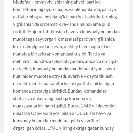
Mudofaa – ommaviy ishlarning ahvoli partiya
komitetlarining byuro majlis va plenumlarida, partiya
aktivlarining va boshlang’ich partiya tashkilotlarining
yig’ilishlarida sistematik ravishda muhokama qilib
turildi. “Hujum” fabrikasida havo va kimyoviy hujumdan
mudofaaga tayyorgarlik masalasi partiya yig’ilishida
ko’rib chiqilganidan keyin, mahlliy havo hujumidan
mudofaa birlashgan komandasi tuzildi. Tartib va
mehnatni muhofaza qilish otryadlari, aloqa va qo’riqchi
otryadlar, kimyoviy hujumdan mudofaa otryadi, havo
hujumidan mudofaa otryadi, avariya – qayta tiklash
otryadi, meditsina-sanitariya otryadi shu birlashgan
komanda sostaviga kiritildi. Bunday komandalar
shahar va oblastning boshqa korxona va
muassasalarida ham tuzildi. Butun 1940 yil davomida
oblastda Osoviaxim yo’li bilan 21505 kishi havo va
kimyoviy hujumdan mudofaa qoida va yo’llari
o’rgatilgan bo’lsa, 1941 yilning oxiriga qadar bunday