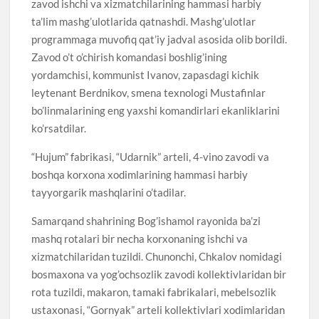
zavod ishchi va xizmatchilarining hammasi harbiy
ta’lim mashg’ulotlarida qatnashdi. Mashg’ulotlar
programmaga muvofiq qat’iy jadval asosida olib borildi.
Zavod o’t o’chirish komandasi boshlig’ining
yordamchisi, kommunist Ivanov, zapasdagi kichik
leytenant Berdnikov, smena texnologi Mustafinlar
bo’linmalarining eng yaxshi komandirlari ekanliklarini
ko’rsatdilar.
“Hujum” fabrikasi, “Udarnik” arteli, 4-vino zavodi va
boshqa korxona xodimlarining hammasi harbiy
tayyorgarik mashqlarini o’tadilar.
Samarqand shahrining Bog’ishamol rayonida ba’zi
mashq rotalari bir necha korxonaning ishchi va
xizmatchilaridan tuzildi. Chunonchi, Chkalov nomidagi
bosmaxona va yog’ochsozlik zavodi kollektivlaridan bir
rota tuzildi, makaron, tamaki fabrikalari, mebelsozlik
ustaxonasi, “Gornyak” arteli kollektivlari xodimlaridan