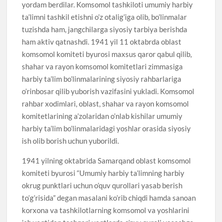
yordam berdilar. Komsomol tashkiloti umumiy harbiy
ta’limni tashkil etishni o’z otalig’iga olib, bo’linmalar
tuzishda ham, jangchilarga siyosiy tarbiya berishda
ham aktiv qatnashdi. 1941 yil 11 oktabrda oblast
komsomol komiteti byurosi maxsus qaror qabul qilib,
shahar va rayon komsomol komitetlari zimmasiga
harbiy ta’lim bo’linmalarining siyosiy rahbarlariga
o’rinbosar qilib yuborish vazifasini yukladi. Komsomol
rahbar xodimlari, oblast, shahar va rayon komsomol
komitetlarining a’zolaridan o’nlab kishilar umumiy
harbiy ta’lim bo’linmalaridagi yoshlar orasida siyosiy
ish olib borish uchun yuborildi.
1941 yilning oktabrida Samarqand oblast komsomol
komiteti byurosi “Umumiy harbiy ta’limning harbiy
okrug punktlari uchun o’quv qurollari yasab berish
to’g’risida” degan masalani ko’rib chiqdi hamda sanoan
korxona va tashkilotlarning komsomol va yoshlarini