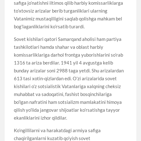
safiga jo’natishni iltimos qilib harbiy komissarliklarga
to’xtovsiz arizalar berib turganliklari ularning
Vatanimiz mustaqilligini saqlab qolishga mahkam bel
bog’laganliklarini ko’rsatib turardi.
Sovet kishilari qatori Samarqand aholisi ham partiya
tashkilotlari hamda shahar va oblast harbiy
komissarliklariga darhol frontga yuborishlarini so’rab
1316 ta ariza berdilar. 1941 yil 4 avgustga kelib
bunday arizalar soni 2988 taga yetdi. Shu arizalardan
613 tasi xotin-qizlardan edi. O’zi arizalarida sovet
kishilari o’z sotsialistik Vatanlariga xalqning cheksiz
muhabbat va sadoqatini, fashist bosqinchilariga
bo’lgan nafratini ham sotsializm mamlakatini himoya
qilish yo’lida jangovar shijoatlar ko’rsatishga tayyor
ekanliklarini izhor qildilar.
Ko’ngillilarni va harakatdagi armiya safiga
chaqirilganlarni kuzatib qo’yish sovet