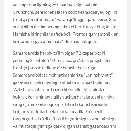
vatanparvarligining zo’r namoyishiga aylandi.
Chunonchi, pensioner Hasan bobo Mamadaliyev o’g’lini
frontga jo’natar ekan: “Vatan qo’lingga qurol berdi. Shu
qurol bilan dushmanning adabini berib qo’yishing lozim.
Hamisha birinchilar safida bo’l! Frontda qahramonliklar
ko’rsatishingga aminman!”-deb nasihat qildi.
Samarqandda harbiy ta’lim olgan 72-zapas o’qchi
polkning 3-batalon 10-rotasidagi o’zbek jangchilari
frontga jo’nash oldidan o’z hamshaharlariga-
Samarqand oblast mehnatkashlariga “Leninskiy put”
gazetasi orqali quyidagi xat bilan murojaat qildilar:
“Aziz hamshaharlar, bugun biz sevikli Vatanimizni
ko’krak kerib himoya qilish uchun harakatdagi armiya
safiga jo’nab ketmoqdamiz. Mamlakat ichkarisida
bo’lgan vaqtimizni bekor o’tkazmadik. Zo’r berib
tayyorgarlik ko’rdik. Baxtli hayotimizga, ozodligimizga
va mustaqilligimizga qasd qilgan fashist gazandalarini