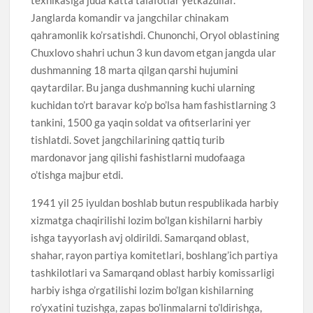
Janglarda komandir va jangchilar chinakam
qahramonlik ko’rsatishdi. Chunonchi, Oryol oblastining
Chuxlovo shahri uchun 3 kun davom etgan jangda ular
dushmanning 18 marta qilgan qarshi hujumini
qaytardilar. Bu janga dushmanning kuchi ularning
kuchidan to’rt baravar ko’p bo’lsa ham fashistlarning 3
tankini, 1500 ga yaqin soldat va ofitserlarini yer
tishlatdi. Sovet jangchilarining qattiq turib
mardonavor jang qilishi fashistlarni mudofaaga
o’tishga majbur etdi.
1941 yil 25 iyuldan boshlab butun respublikada harbiy
xizmatga chaqirilishi lozim bo’lgan kishilarni harbiy
ishga tayyorlash avj oldirildi. Samarqand oblast,
shahar, rayon partiya komitetlari, boshlang’ich partiya
tashkilotlari va Samarqand oblast harbiy komissarligi
harbiy ishga o’rgatilishi lozim bo’lgan kishilarning
ro’yxatini tuzishga, zapas bo’linmalarni to’ldirishga,