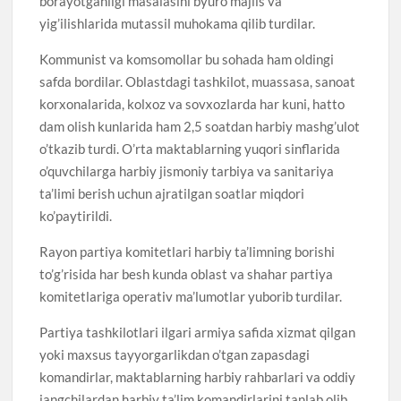
borayotganligi masalasini byuro majlis va
yig’ilishlarida mutassil muhokama qilib turdilar.
Kommunist va komsomollar bu sohada ham oldingi
safda bordilar. Oblastdagi tashkilot, muassasa, sanoat
korxonalarida, kolxoz va sovxozlarda har kuni, hatto
dam olish kunlarida ham 2,5 soatdan harbiy mashg’ulot
o’tkazib turdi. O’rta maktablarning yuqori sinflarida
o’quvchilarga harbiy jismoniy tarbiya va sanitariya
ta’limi berish uchun ajratilgan soatlar miqdori
ko’paytirildi.
Rayon partiya komitetlari harbiy ta’limning borishi
to’g’risida har besh kunda oblast va shahar partiya
komitetlariga operativ ma’lumotlar yuborib turdilar.
Partiya tashkilotlari ilgari armiya safida xizmat qilgan
yoki maxsus tayyorgarlikdan o’tgan zapasdagi
komandirlar, maktablarning harbiy rahbarlari va oddiy
jangchilardan harbiy ta’lim komandirlarini tanlab olib,