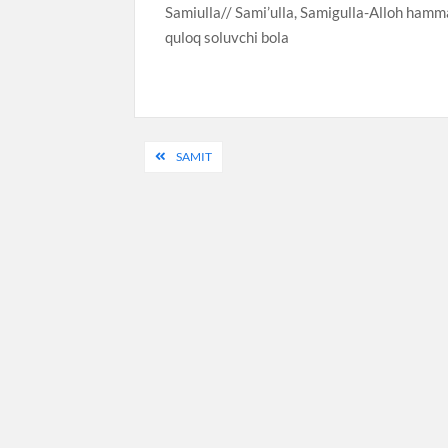
Samiulla// Sami’ulla, Samigulla-Alloh hamma 
quloq soluvchi bola
Post
SAMIT
menyusi