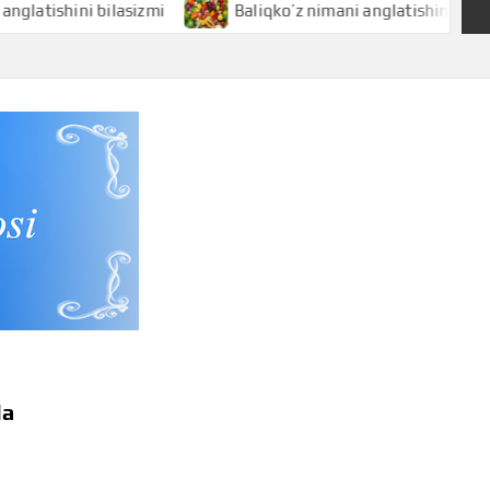
hini bilasizmi
Baliqko’z nimani anglatishini bilasizmi
la