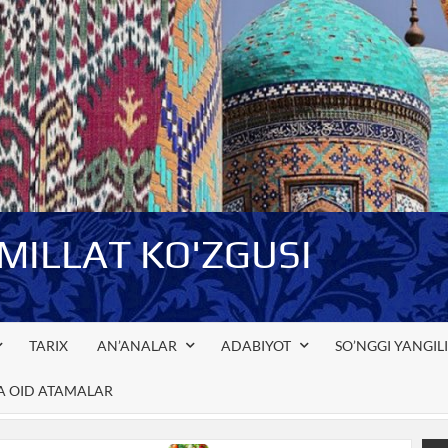
-MILLAT KO'ZGUSI
TARIX
AN’ANALAR
ADABIYOT
SO’NGGI YANGIL
GA OID ATAMALAR