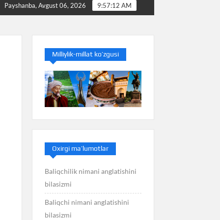
Baliq nimani anglatishini bilasizmi
Balans nimani a
Payshanba, Avgust 06, 2026
9:57:12 AM
Milliylik-millat ko’zgusi
Oxirgi ma’lumotlar
Baliqchilik nimani anglatishini
bilasizmi
Baliqchi nimani anglatishini
bilasizmi