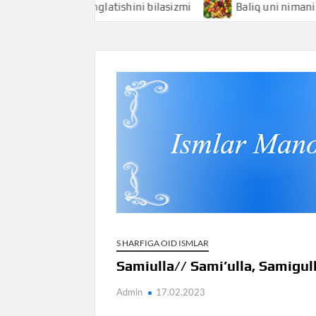
i nimani anglatishini bilasizmi
Baliq uni nimani anglatis
S HARFIGA OID ISMLAR
Samiulla// Sami’ulla, Samigul
Admin
17.02.2023