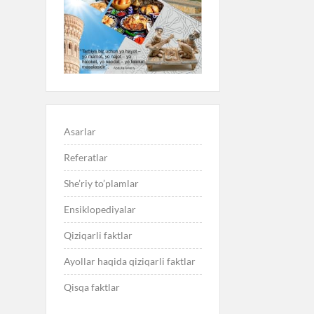
Asarlar
Referatlar
She’riy to’plamlar
Ensiklopediyalar
Qiziqarli faktlar
Ayollar haqida qiziqarli faktlar
Qisqa faktlar