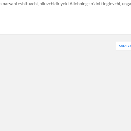
narsani eshituvchi, biluvchidir yoki Allohning so’zini tinglovchi, ung
SAMIY