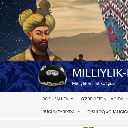
Skip
to
content
MILLIYLIK
Milliylik-millat ko'zgusi
BOSH SAHIFA
O’ZBEKISTON HAQIDA
BUGUN TARIXDA
QISHLOQ XO’JALIGI