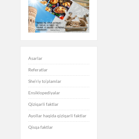
Asarlar
Referatlar
She’riy to’plamlar
Ensiklopediyalar
Qiziqarli faktlar
Ayollar haqida qiziqarli faktlar
Qisqa faktlar