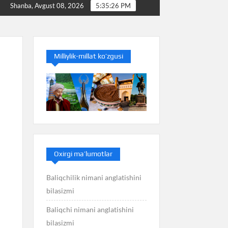
Baliq nimani anglatishini bilasizmi
Balans nimani an
Shanba, Avgust 08, 2026
5:35:27 PM
Milliylik-millat ko’zgusi
Oxirgi ma’lumotlar
Baliqchilik nimani anglatishini
bilasizmi
Baliqchi nimani anglatishini
bilasizmi