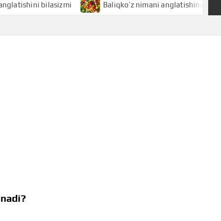
ini bilasizmi
Baliqko’z nimani anglatishini bilasizmi
anadi?