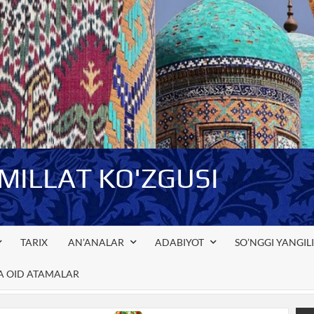
-MILLAT KO'ZGUSI
TARIX
AN’ANALAR
ADABIYOT
SO’NGGI YANGIL
GA OID ATAMALAR