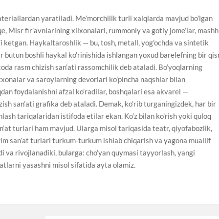
ateriallardan yaratiladi. Me’morchilik turli xalqlarda mavjud bo’lgan
qe, Misr fir’avnlarining xilxonalari, rummoniy va gotiy jome’lar, mash
i ketgan. Haykaltaroshlik — bu, tosh, metall, yog’ochda va sintetik
ar butun boshli haykal ko’rinishida ishlangan yoxud barelefning bir qi
toda rasm chizish san’ati rassomchilik deb ataladi. Bo’yoqlarning
atxonalar va saroylarning devorlari ko’pincha naqshlar bilan
an foydalanishni afzal ko’radilar, boshqalari esa akvarel —
ish san’ati grafika deb ataladi. Demak, ko’rib turganingizdek, har bir
shlash tariqalaridan istifoda etilar ekan. Ko’z bilan ko’rish yoki quloq
an’at turlari ham mavjud. Ularga misol tariqasida teatr, qiyofabozlik,
rim san’at turlari turkum-turkum ishlab chiqarish va yagona muallif
i va rivojlanadiki, bularga: cho’yan quymasi tayyorlash, yangi
tlarni yasashni misol sifatida ayta olamiz.