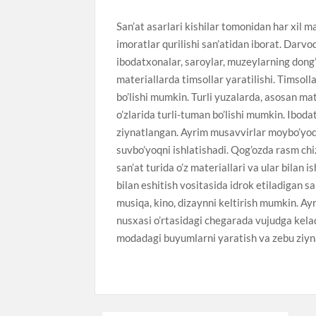
San’at asarlari kishilar tomonidan har xil m
imoratlar qurilishi san’atidan iborat. Darvo
ibodatxonalar, saroylar, muzeylarning dong’
materiallarda timsollar yaratilishi. Timsoll
bo’lishi mumkin. Turli yuzalarda, asosan ma
o’zlarida turli-tuman bo’lishi mumkin. Ibod
ziynatlangan. Ayrim musavvirlar moybo’yoqd
suvbo’yoqni ishlatishadi. Qog’ozda rasm chiz
san’at turida o’z materiallari va ular bilan i
bilan eshitish vositasida idrok etiladigan s
musiqa, kino, dizaynni keltirish mumkin. Ay
nusxasi o’rtasidagi chegarada vujudga kelad
modadagi buyumlarni yaratish va zebu ziyna