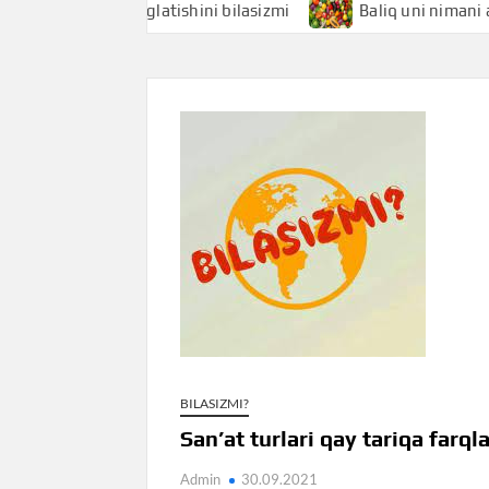
i nimani anglatishini bilasizmi
Baliq uni nimani anglatish
BILASIZMI?
San’at turlari qay tariqa farql
Admin
30.09.2021