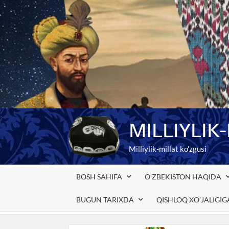
Skip
to
content
MILLIYLIK
Milliylik-millat ko'zgusi
BOSH SAHIFA
O’ZBEKISTON HAQIDA
BUGUN TARIXDA
QISHLOQ XO’JALIGI