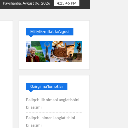
 nimani anglatishini bilasizmi
Bakterioz nimani anglatis
Payshanba, Avgust 06, 2026
4:25:47 PM
Milliylik-millat ko’zgusi
Oxirgi ma’lumotlar
Baliqchilik nimani anglatishini
bilasizmi
Baliqchi nimani anglatishini
bilasizmi