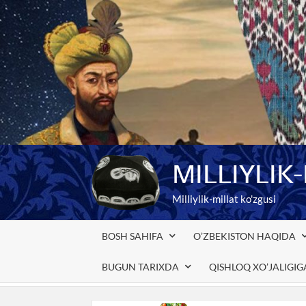
Skip
to
content
MILLIYLIK
Milliylik-millat ko'zgusi
BOSH SAHIFA
O’ZBEKISTON HAQIDA
BUGUN TARIXDA
QISHLOQ XO’JALIGI