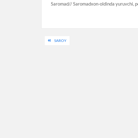
Saromad// Saromadxon-oldinda yuruvchi, pe
Post
SAROY
menyusi