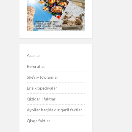
Asarlar
Referatlar
She’riy to’plamlar
Ensiklopediyalar
Qiziqarli faktlar
Ayollar haqida qiziqarli faktlar
Qisqa faktlar