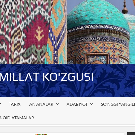
-MILLAT KO'ZGUSI
TARIX
AN’ANALAR
ADABIYOT
SO’NGGI YANGIL
GA OID ATAMALAR