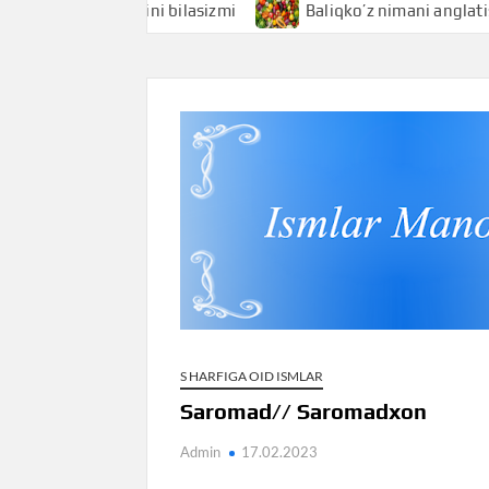
i anglatishini bilasizmi
Baliqko’z nimani anglatishini bil
S HARFIGA OID ISMLAR
Saromad// Saromadxon
Admin
17.02.2023