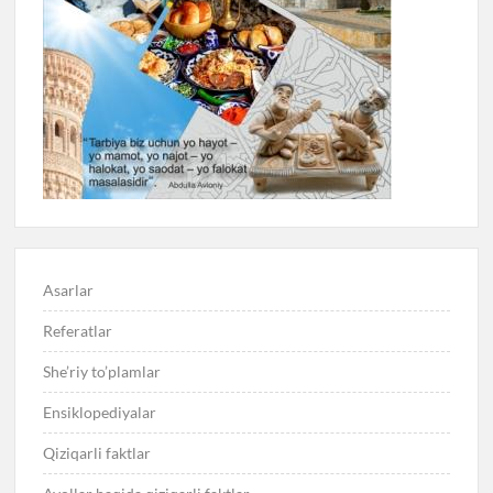
Asarlar
Referatlar
She’riy to’plamlar
Ensiklopediyalar
Qiziqarli faktlar