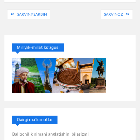
Post
SARVIN// SARBIN
SARVINOZ
menyusi
Milliylik-millat ko’zgusi
Oxirgi ma’lumotlar
Baliqchilik nimani anglatishini bilasizmi