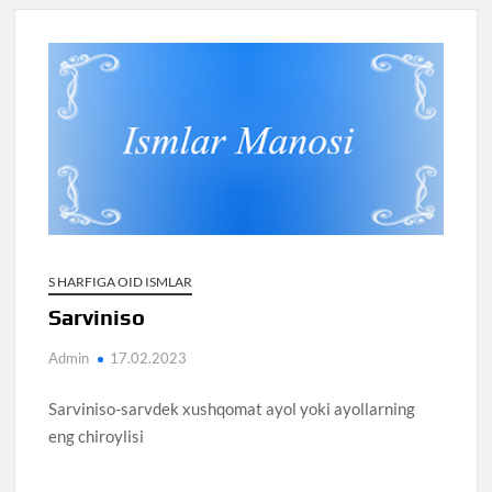
S HARFIGA OID ISMLAR
Sarviniso
Admin
17.02.2023
Sarviniso-sarvdek xushqomat ayol yoki ayollarning
eng chiroylisi