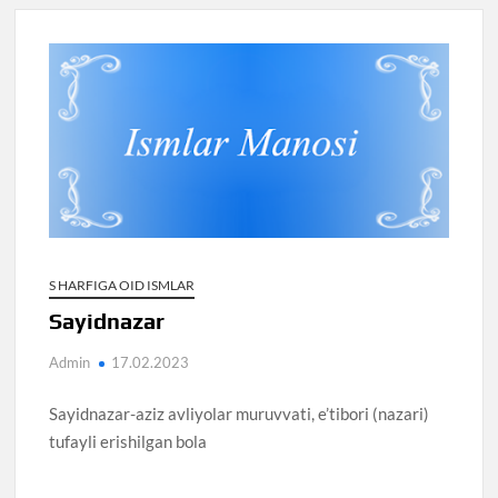
S HARFIGA OID ISMLAR
Sayidnazar
Admin
17.02.2023
Sayidnazar-aziz avliyolar muruvvati, e’tibori (nazari)
tufayli erishilgan bola