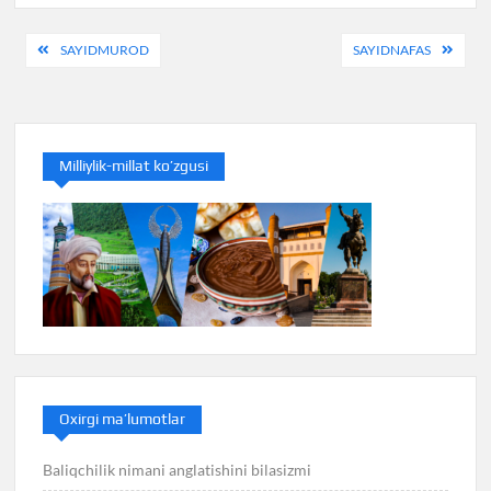
Post
SAYIDMUROD
SAYIDNAFAS
menyusi
Milliylik-millat ko’zgusi
Oxirgi ma’lumotlar
Baliqchilik nimani anglatishini bilasizmi