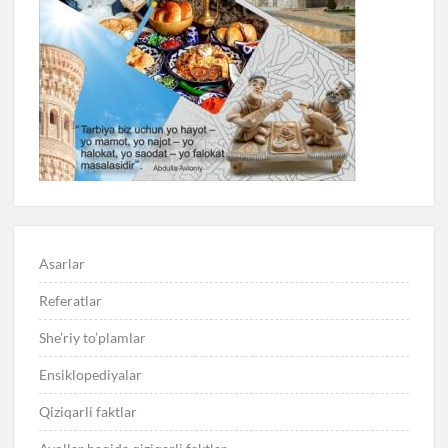
Asarlar
Referatlar
She’riy to’plamlar
Ensiklopediyalar
Qiziqarli faktlar