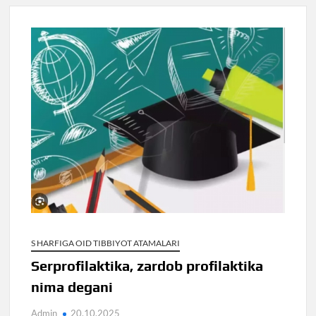
S HARFIGA OID TIBBIYOT ATAMALARI
Serprofilaktika, zardob profilaktika
nima degani
Admin
20.10.2025