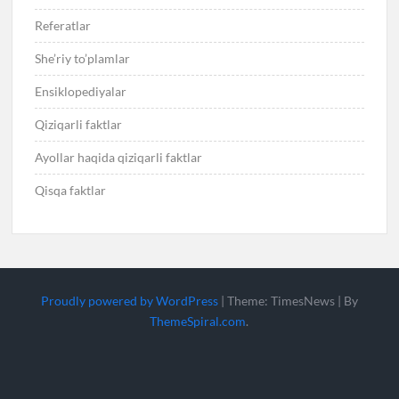
Referatlar
She’riy to’plamlar
Ensiklopediyalar
Qiziqarli faktlar
Ayollar haqida qiziqarli faktlar
Qisqa faktlar
Proudly powered by WordPress
|
Theme: TimesNews
|
By
ThemeSpiral.com
.