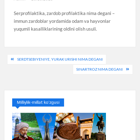
Serprofilaktika, zardob profilaktika nima degani –
immun zardoblar yordamida odam va hayvonlar
yuqumli kasalliklarining oldini olish usuli.
Post
SERDTSEBIYENIYE, YURAK URISHI NIMA DEGANI
menyusi
SINARTROZ NIMA DEGANI
Milliylik-millat ko’zgusi