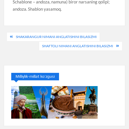
Schablone – andoza, namuna) biror narsaning qolipi;
andoza. Shablon yasamoq.
Post
SHAKARANGUR NIMANI ANGLATISHINI BILASIZMI
menyusi
SHAFTOLI NIMANI ANGLATISHINI BILASIZMI
Milliylik-millat ko’zgusi