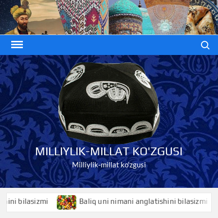
Skip
to
content
Search
MILLIYLIK-MILLAT KO'ZGUSI
Milliylik-millat ko'zgusi
 bilasizmi
Baliq uni nimani anglatishini bilasizmi