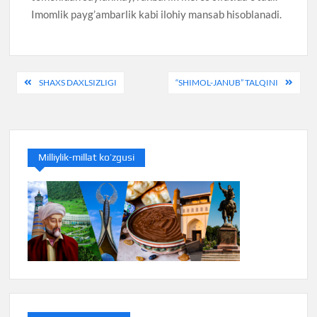
Imomlik payg’ambarlik kabi ilohiy mansab hisoblanadi.
Post
SHAXS DAXLSIZLIGI
“SHIMOL-JANUB” TALQINI
menyusi
Milliylik-millat ko’zgusi