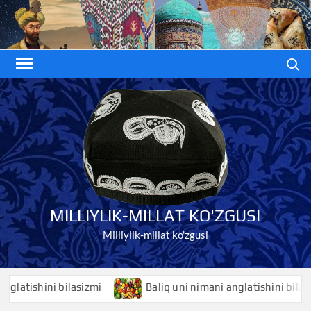
Skip
to
content
Search
MILLIYLIK-MILLAT KO'ZGUSI
Milliylik-millat ko'zgusi
tishini bilasizmi
Baliq uni nimani anglatishini bilasizmi