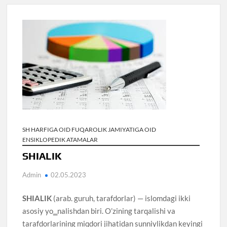
SH HARFIGA OID FUQAROLIK JAMIYATIGA OID
ENSIKLOPEDIK ATAMALAR
SHIALIK
Admin
02.05.2023
SHIALIK
(arab. guruh, tarafdorlar) — islomdagi ikki
asosiy yo‗nalishdan biri. O’zining tarqalishi va
tarafdorlarining miqdori jihatidan sunniylikdan keyingi