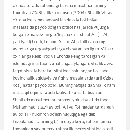
o’rinda turadi. Jahondagi barcha musulmonlarning
taxminan 7% Shialikka mansub (2004). Shialik VII asr
o’rtalarida islom jamoasi ichida oliy hokimiyat
masalasida paydo bo’lgan ixtilof natijasida vujudga
kelgan. Shia so’zining to’liq shakli ―shi‘at Ali (―Ali
partiyasi) bo’lib, bu nom Ali ibn Abu Tolib va uning
avlodlariga ergashganlarga nisbatan berilgan. VII asr
oxirlariga kelib Iroq va Eronda keng tarqalgan va
islomdagi mustaqil yo’nalishga aylangan. Shialik avval
faqat siyosiy harakat sifatida shakllangan bo’lsada,
keyinchalik aqidaviy va fiqhiy masalalarda turli o’ziga
xos jihatlar paydo bo’ldi. Buning natijasida Shialik ham
mustaqil oqim sifatida faoliyat ko’rsata boshladi.
Shialikda musulmonlar jamoasi yoki davlatida faqat
Muhammad (s.a.v.) avlodi (Ali va Fotimadan tarqalgan
avlodlari) hukmron bo’lish huquqiga ega deb
hisoblanadi. Ularning ta‘limotiga ko’ra, rahbar jamoa
tomonidan saylanmay, rahbarlik meros sifatida o’tadi.