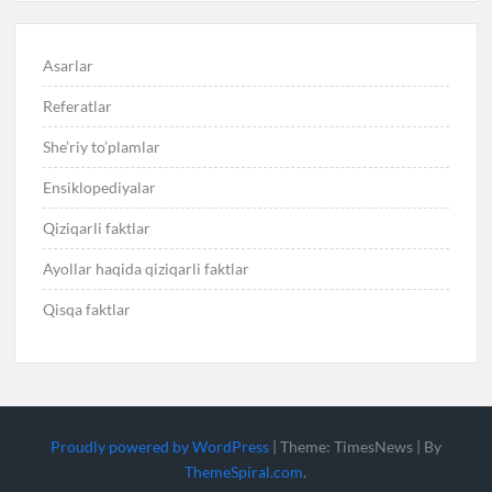
Asarlar
Referatlar
She’riy to’plamlar
Ensiklopediyalar
Qiziqarli faktlar
Ayollar haqida qiziqarli faktlar
Qisqa faktlar
Proudly powered by WordPress
|
Theme: TimesNews
|
By
ThemeSpiral.com
.