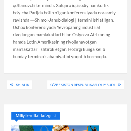
qo’llanuvchi termindir. Xalqaro iqtisodiy hamkorlik
bo’yicha Parijda bo’lib o’tgan konferensiyada norasmiy
ravishda ―Shimol-Janub dialogi‖ termini ishlatilgan.
Ushbu konferensiyada Yevropaning industrial
rivojlangan mamlakatlari bilan Osiyo va Afrikaning
hamda Lotin Amerikasining rivojlanayotgan
mamlakatlari ishtirok etgan. Hozirgi kunga kelib
bunday termin o’z ahamiyatini yo’qotib bormoqda.
Post
SHIALIK
O’ZBEKISTON RESPUBLIKASI OLIY SUDI
menyusi
Milliylik-millat ko’zgusi