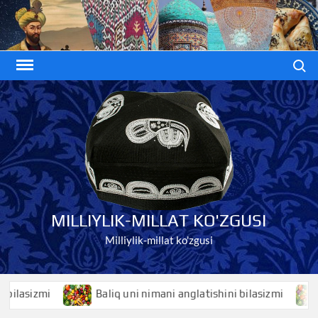
Skip
to
content
Search
MILLIYLIK-MILLAT KO'ZGUSI
Milliylik-millat ko'zgusi
asizmi
Baliq uni nimani anglatishini bilasizmi
Bal