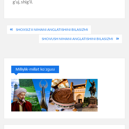
g’uj, shig’il.
Post
SHOXSIZ II NIMANI ANGLATISHINI BILASIZMI
menyusi
SHOVUSH NIMANI ANGLATISHINI BILASIZMI
Milliylik-millat ko’zgusi