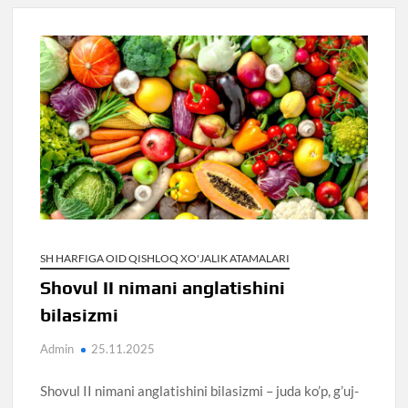
SH HARFIGA OID QISHLOQ XO'JALIK ATAMALARI
Shovul II nimani anglatishini
bilasizmi
Admin
25.11.2025
Shovul II nimani anglatishini bilasizmi – juda ko’p, g’uj-