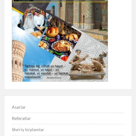
Asarlar
Referatlar
She’riy to’plamlar