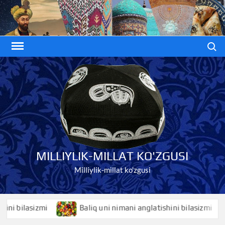
Skip
to
content
Search
MILLIYLIK-MILLAT KO'ZGUSI
Milliylik-millat ko'zgusi
bilasizmi
Baliq uni nimani anglatishini bilasizmi