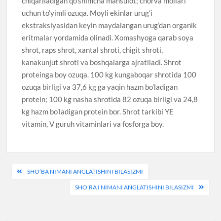
chiqariladigan qo’shimcha mahsulot; chorva mollari
uchun to’yimli ozuqa. Moyli ekinlar urug’i
ekstraksiyasidan keyin maydalangan urug’dan organik
eritmalar yordamida olinadi. Xomashyoga qarab soya
shrot, raps shrot, xantal shroti, chigit shroti,
kanakunjut shroti va boshqalarga ajratiladi. Shrot
proteinga boy ozuqa. 100 kg kungaboqar shrotida 100
ozuqa birligi va 37,6 kg ga yaqin hazm bo’ladigan
protein; 100 kg nasha shrotida 82 ozuqa birligi va 24,8
kg hazm bo’ladigan protein bor. Shrot tarkibi YE
vitamin, V guruh vitaminlari va fosforga boy.
Post
SHO’BA NIMANI ANGLATISHINI BILASIZMI
menyusi
SHO’RA I NIMANI ANGLATISHINI BILASIZMI