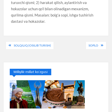
turuvchi qismi; 2) harakat qilish, aylantirish va
hokazolar uchun qo’l bilan olinadigan mexanizm,
qurilma qismi. Masalan: bolg’a sopi, ishga tushirish
dastasi va hokazolar.
Post
SOLQILIQ (OSILIB TURISH)
SOPLO
menyusi
Milliylik-millat ko’zgusi