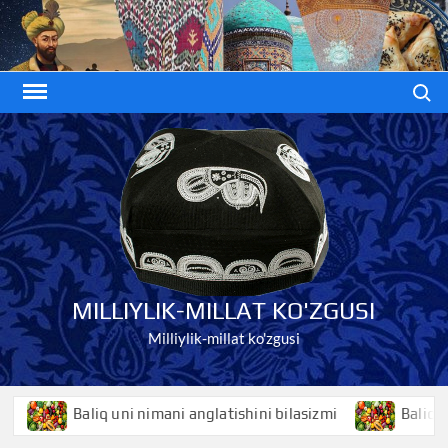
Skip
to
content
Search
MILLIYLIK-MILLAT KO'ZGUSI
Milliylik-millat ko'zgusi
Baliq uni nimani anglatishini bilasizmi
Baliqko’z ni