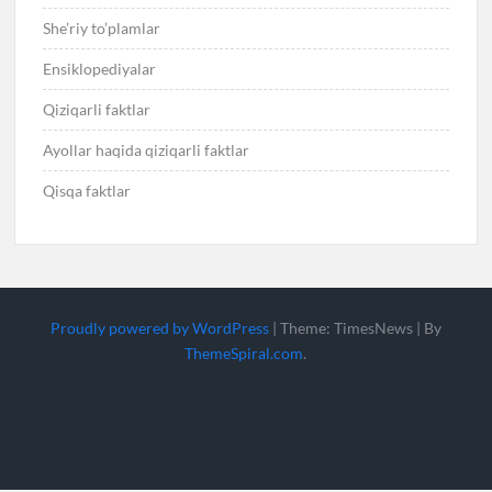
She’riy to’plamlar
Ensiklopediyalar
Qiziqarli faktlar
Ayollar haqida qiziqarli faktlar
Qisqa faktlar
Proudly powered by WordPress
|
Theme: TimesNews
|
By
ThemeSpiral.com
.