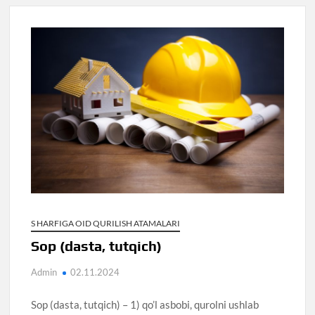
S HARFIGA OID QURILISH ATAMALARI
Sop (dasta, tutqich)
Admin
02.11.2024
Sop (dasta, tutqich) – 1) qo’l asbobi, qurolni ushlab