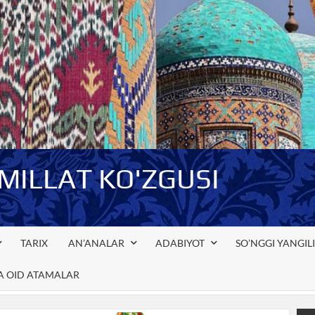
-MILLAT KO'ZGUSI
TARIX
AN’ANALAR
ADABIYOT
SO’NGGI YANGIL
GA OID ATAMALAR