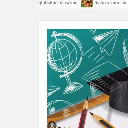
 nimani anglatishini bilasizmi
Baliq uni nimani anglatish