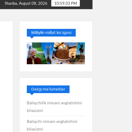
Baliq nimani anglatishini bilasizmi
Balans nimani an
Shanba, Avgust 08, 2026
10:59:33 PM
Milliylik-millat ko’zgusi
Oxirgi ma’lumotlar
Baliqchilik nimani anglatishini
bilasizmi
Baliqchi nimani anglatishini
bilasizmi