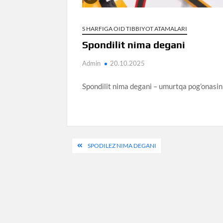
S HARFIGA OID TIBBIYOT ATAMALARI
Spondilit nima degani
Admin
20.10.2025
Spondilit nima degani – umurtqa pog’onasinin
Post
SPODILEZ NIMA DEGANI
menyusi