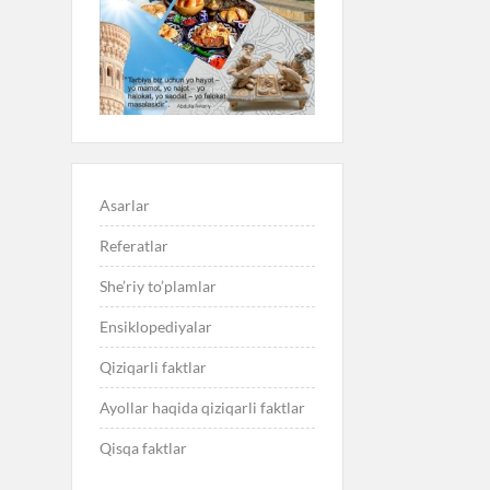
Asarlar
Referatlar
She’riy to’plamlar
Ensiklopediyalar
Qiziqarli faktlar
Ayollar haqida qiziqarli faktlar
Qisqa faktlar