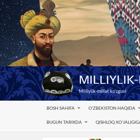
Skip
to
content
MILLIYLIK
Milliylik-millat ko'zgusi
BOSH SAHIFA
O’ZBEKISTON HAQIDA
BUGUN TARIXDA
QISHLOQ XO’JALIGI