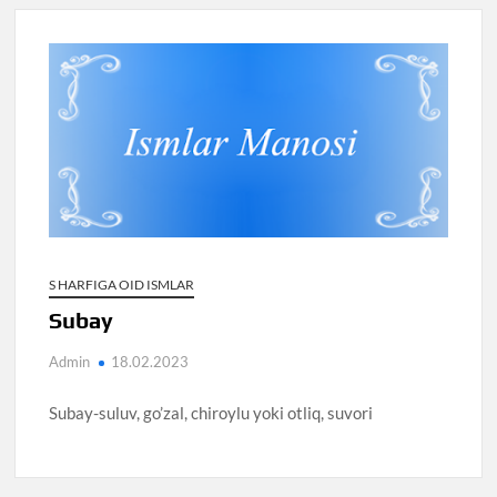
S HARFIGA OID ISMLAR
Subay
Admin
18.02.2023
Subay-suluv, go’zal, chiroylu yoki otliq, suvori