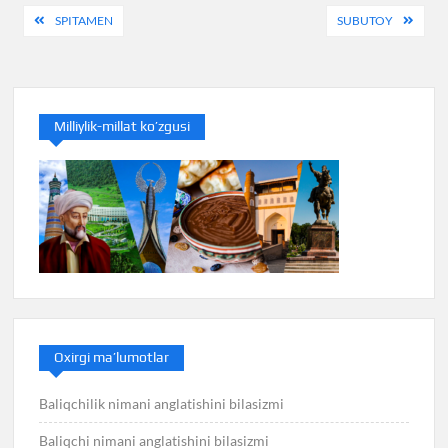
Post
SPITAMEN
SUBUTOY
menyusi
Milliylik-millat ko’zgusi
Oxirgi ma’lumotlar
Baliqchilik nimani anglatishini bilasizmi
Baliqchi nimani anglatishini bilasizmi