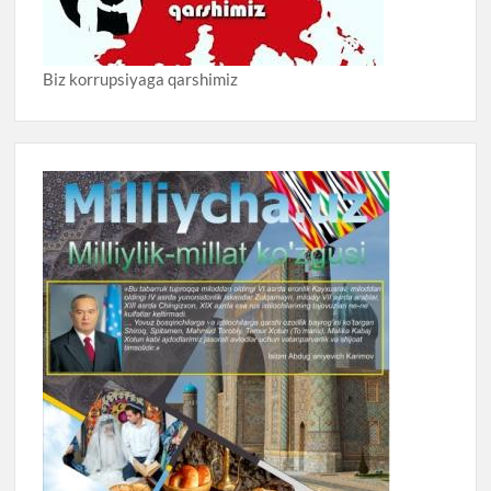
Biz korrupsiyaga qarshimiz