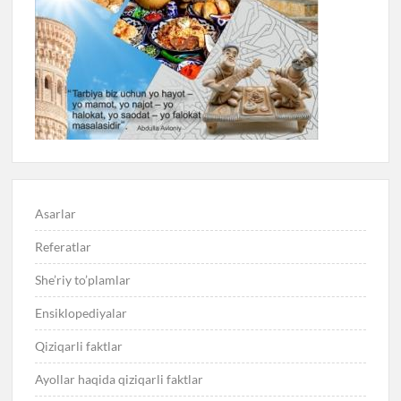
Asarlar
Referatlar
She’riy to’plamlar
Ensiklopediyalar
Qiziqarli faktlar
Ayollar haqida qiziqarli faktlar