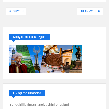
Post
SUYSIN
SULAYMON
menyusi
Milliylik-millat ko’zgusi
Oxirgi ma’lumotlar
Baliqchilik nimani anglatishini bilasizmi