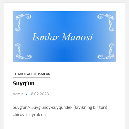
S HARFIGA OID ISMLAR
Suyg’un
Admin
18.02.2023
Suyg’un// Suyg’unoy-suyqundek (kiyikning bir turi)
chiroyli, ziyrak qiz