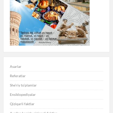
Asarlar
Referatlar
She’riy to’plamlar
Ensiklopediyalar
Qiziqarli faktlar