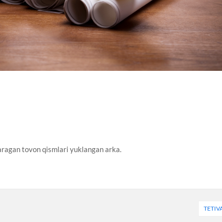
qaragan tovon qismlari yuklangan arka.
TETIV