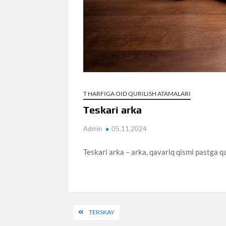
T HARFIGA OID QURILISH ATAMALARI
Teskari arka
Admin
05.11.2024
Teskari arka – arka, qavariq qismi pastga 
Post
TERSKAY