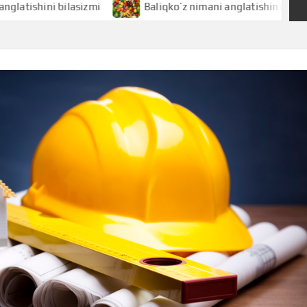
 bilasizmi
Baliqko’z nimani anglatishini bilasizmi