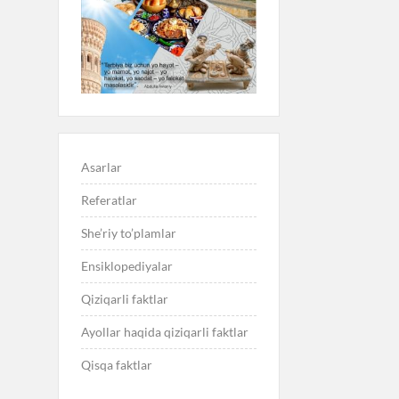
Asarlar
Referatlar
She’riy to’plamlar
Ensiklopediyalar
Qiziqarli faktlar
Ayollar haqida qiziqarli faktlar
Qisqa faktlar