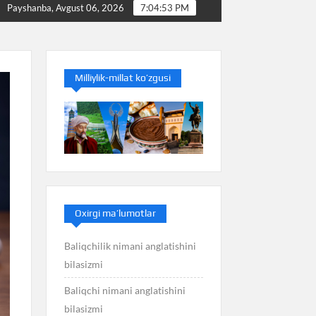
Baliq nimani anglatishini bilasizmi
Balans nimani angla
Payshanba, Avgust 06, 2026
7:04:54 PM
Milliylik-millat ko’zgusi
Oxirgi ma’lumotlar
Baliqchilik nimani anglatishini
bilasizmi
Baliqchi nimani anglatishini
bilasizmi