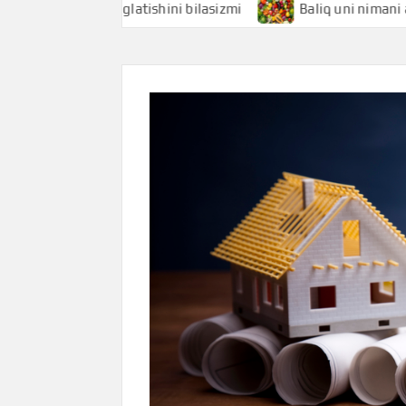
imani anglatishini bilasizmi
Baliq uni nimani anglatishini