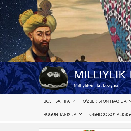
Skip
to
content
MILLIYLIK
Milliylik-millat ko'zgusi
BOSH SAHIFA
O’ZBEKISTON HAQIDA
BUGUN TARIXDA
QISHLOQ XO’JALIGI