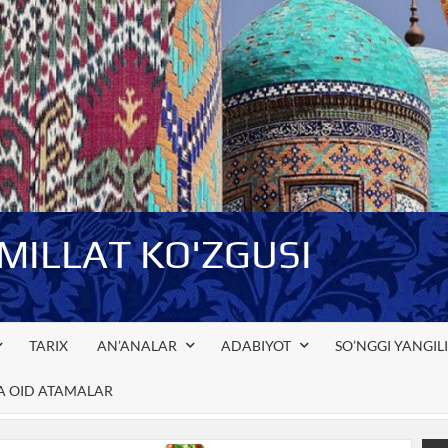
-MILLAT KO'ZGUSI
TARIX
AN’ANALAR
ADABIYOT
SO’NGGI YANGIL
GA OID ATAMALAR