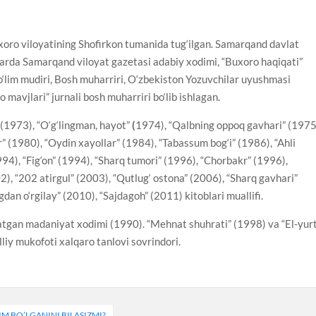
oro viloyatining Shofirkon tumanida tug‘ilgan. Samarqand davlat
llarda Samarqand viloyat gazetasi adabiy xodimi, “Buxoro haqiqati”
bo‘lim mudiri, Bosh muharriri, O‘zbekiston Yozuvchilar uyushmasi
o mavjlari” jurnali bosh muharriri bo‘lib ishlagan.
(1973), “O‘g‘lingman, hayot”
(
1974), “Qalbning oppoq gavhari” (1975
r” (1980), “Oydin xayollar” (1984), “Tabassum bog‘i” (1986), “Ahli
94), “Fig‘on” (1994), “Sharq tumori” (1996), “Chorbakr” (1996),
), “202 atirgul” (2003), “Qutlug‘ ostona” (2006), “Sharq gavhari”
dan o‘rgilay” (2010), “Sajdagoh” (2011) kitoblari muallifi.
atgan madaniyat xodimi (1990). “Mehnat shuhrati” (1998) va “El-yur
liy mukofoti xalqaro tanlovi sovrindori.
 BO’LGANINI BILASIZMI?