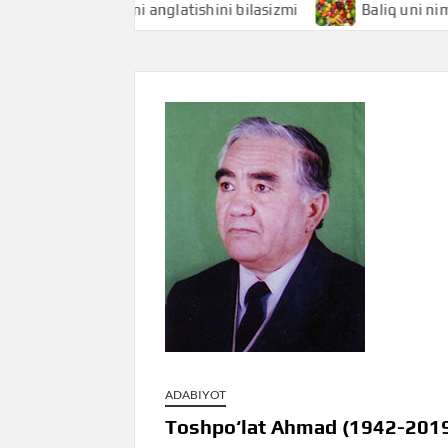
iqchi nimani anglatishini bilasizmi
Baliq uni nimani angl
ADABIYOT
Toshpo‘lat Ahmad (1942-2019)