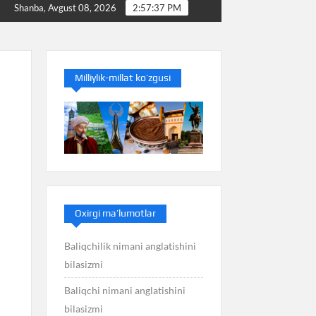
Baliq nimani anglatishini bilasizmi
Balans nima
Shanba, Avgust 08, 2026
2:57:38 PM
Milliylik-millat ko’zgusi
Oxirgi ma’lumotlar
Baliqchilik nimani anglatishini
bilasizmi
Baliqchi nimani anglatishini
bilasizmi