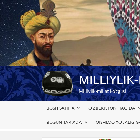
Skip
to
content
MILLIYLIK
Milliylik-millat ko'zgusi
BOSH SAHIFA
O’ZBEKISTON HAQIDA
BUGUN TARIXDA
QISHLOQ XO’JALIGI