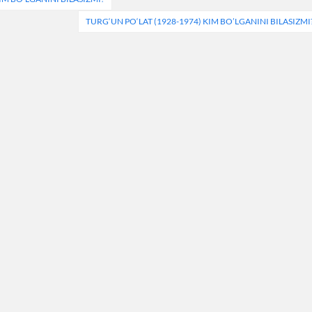
TURG‘UN PO‘LAT (1928-1974) KIM BO’LGANINI BILASIZMI