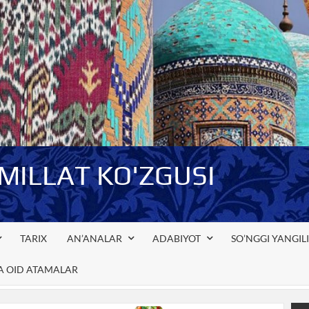
-MILLAT KO'ZGUSI
TARIX
AN’ANALAR
ADABIYOT
SO’NGGI YANGIL
GA OID ATAMALAR