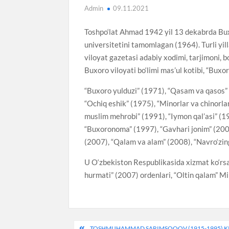
Admin
09.11.2021
Toshpo‘lat Ahmad 1942 yil 13 dekabrda Bux
universitetini tamomlagan (1964). Turli yi
viloyat gazetasi adabiy xodimi, tarjimoni, 
Buxoro viloyati bo‘limi mas’ul kotibi, “Buxor
“Buxoro yulduzi” (1971), “Qasam va qasos” 
“Ochiq eshik” (1975), “Minorlar va chinorla
muslim mehrobi” (1991), “Iymon qal’asi” (19
“Buxoronoma” (1997), “Gavhari jonim” (2002
(2007), “Qalam va alam” (2008), “Navro‘zing
U O‘zbekiston Respublikasida xizmat ko‘rs
hurmati” (2007) ordenlari, “Oltin qalam” Mil
Post
TOSHMUHAMMAD SARIMSOQOV (1915-1995) KIM