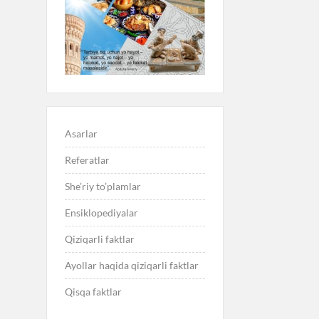
Asarlar
Referatlar
She’riy to’plamlar
Ensiklopediyalar
Qiziqarli faktlar
Ayollar haqida qiziqarli faktlar
Qisqa faktlar