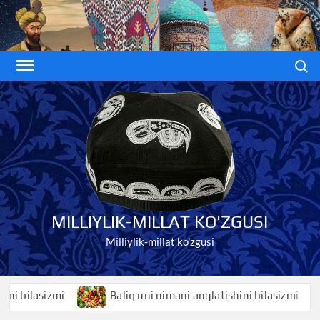
Skip
to
content
Search
MILLIYLIK-MILLAT KO'ZGUSI
Milliylik-millat ko'zgusi
ilasizmi
Baliq uni nimani anglatishini bilasizmi