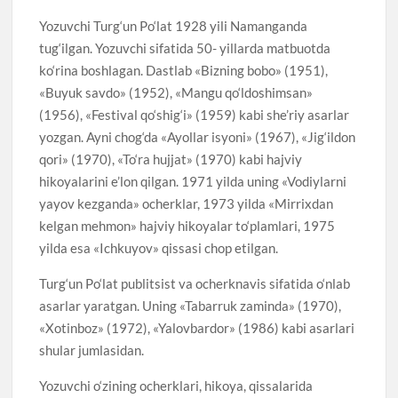
Yozuvchi Turg‘un Po‘lat 1928 yili Namanganda
tug‘ilgan. Yozuvchi sifatida 50- yillarda matbuotda
ko‘rina boshlagan. Dastlab «Bizning bobo» (1951),
«Buyuk savdo» (1952), «Mangu qo‘ldoshimsan»
(1956), «Festival qo‘shig‘i» (1959) kabi she’riy asarlar
yozgan. Ayni chog‘da «Ayollar isyoni» (1967), «Jig‘ildon
qori» (1970), «To‘ra hujjat» (1970) kabi hajviy
hikoyalarini e’lon qilgan. 1971 yilda uning «Vodiylarni
yayov kezganda» ocherklar, 1973 yilda «Mirrixdan
kelgan mehmon» hajviy hikoyalar to‘plamlari, 1975
yilda esa «Ichkuyov» qissasi chop etilgan.
Turg‘un Po‘lat publitsist va ocherknavis sifatida o‘nlab
asarlar yaratgan. Uning «Tabarruk zaminda» (1970),
«Xotinboz» (1972), «Yalovbardor» (1986) kabi asarlari
shular jumlasidan.
Yozuvchi o‘zining ocherklari, hikoya, qissalarida