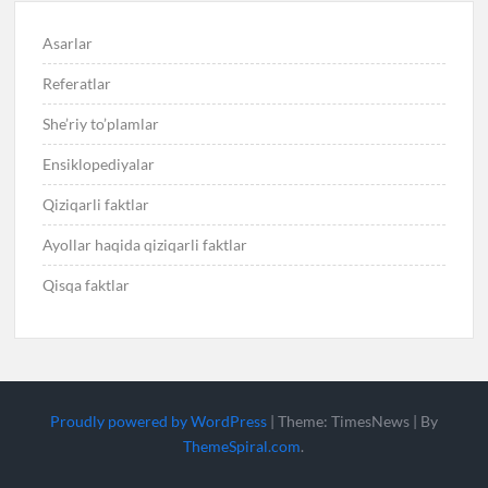
Asarlar
Referatlar
She’riy to’plamlar
Ensiklopediyalar
Qiziqarli faktlar
Ayollar haqida qiziqarli faktlar
Qisqa faktlar
Proudly powered by WordPress
|
Theme: TimesNews
|
By
ThemeSpiral.com
.