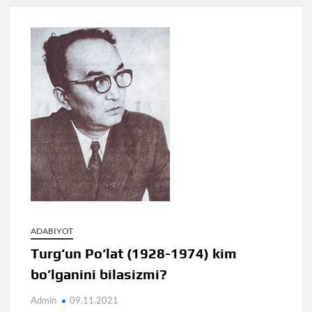
ADABIYOT
Turg‘un Po‘lat (1928-1974) kim
bo’lganini bilasizmi?
Admin
09.11.2021