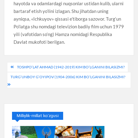
hayotda va odamlardagi nuqsonlar ustidan kulib, ularni
bartaraf etish yo‘lini izlagan. Shu jihatdan uning
ayniqsa, «Ichkuyov» qissasi e’tiborga sazovor. Turg‘un
Po‘latga shu nomdagi televizion badiiy film uchun 1979
yili (vafotidan so‘ng) Hamza nomidagi Respublika
Davlat mukofoti berilgan.
Post
TOSHPO‘LAT AHMAD (1942-2019) KIM BO’LGANINI BILASIZMI?
menyusi
TURG‘UNBOY G‘OYIPOV (1904-2006) KIM BO’LGANINI BILASIZMI?
Milliylik-millat ko’zgusi