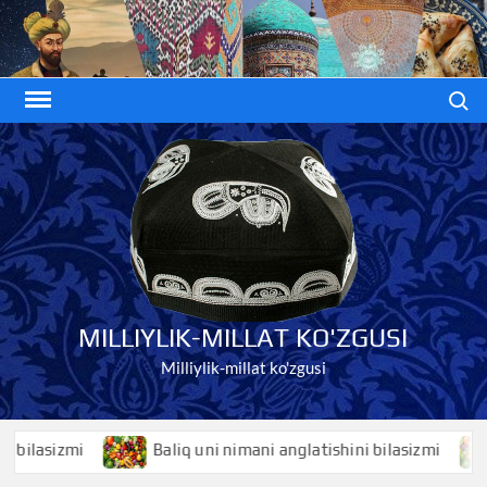
Skip
to
content
Search
MILLIYLIK-MILLAT KO'ZGUSI
Milliylik-millat ko'zgusi
asizmi
Baliq uni nimani anglatishini bilasizmi
Ba