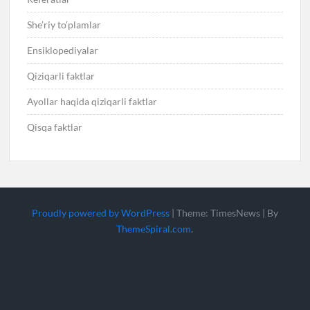
She’riy to’plamlar
Ensiklopediyalar
Qiziqarli faktlar
Ayollar haqida qiziqarli faktlar
Qisqa faktlar
Proudly powered by WordPress
|
Theme: TimesNews
|
By
ThemeSpiral.com
.