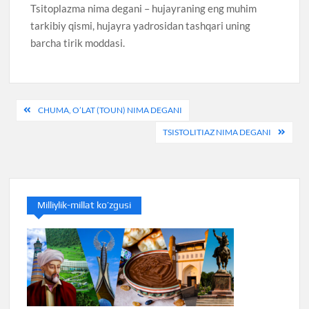
Tsitoplazma nima degani – hujayraning eng muhim
tarkibiy qismi, hujayra yadrosidan tashqari uning
barcha tirik moddasi.
Post
CHUMA, O’LAT (TOUN) NIMA DEGANI
menyusi
TSISTOLITIAZ NIMA DEGANI
Milliylik-millat ko’zgusi