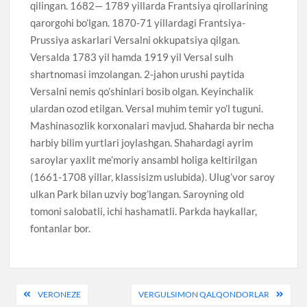
qilingan. 1682— 1789 yillarda Frantsiya qirollarining
qarorgohi bo’lgan. 1870-71 yillardagi Frantsiya-
Prussiya askarlari Versalni okkupatsiya qilgan.
Versalda 1783 yil hamda 1919 yil Versal sulh
shartnomasi imzolangan. 2-jahon urushi paytida
Versalni nemis qo’shinlari bosib olgan. Keyinchalik
ulardan ozod etilgan. Versal muhim temir yo’l tuguni.
Mashinasozlik korxonalari mavjud. Shaharda bir necha
harbiy bilim yurtlari joylashgan. Shahardagi ayrim
saroylar yaxlit me’moriy ansambl holiga keltirilgan
(1661-1708 yillar, klassisizm uslubida). Ulug’vor saroy
ulkan Park bilan uzviy bog’langan. Saroyning old
tomoni salobatli, ichi hashamatli. Parkda haykallar,
fontanlar bor.
Post
VERONEZE
VERGULSIMON QALQONDORLAR