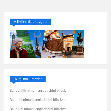
menyusi
Milliylik-millat ko’zgusi
Oxirgi ma’lumotlar
Baliqchilik nimani anglatishini bilasizmi
Baliqchi nimani anglatishini bilasizmi
Baliq uni nimani anglatishini bilasizmi