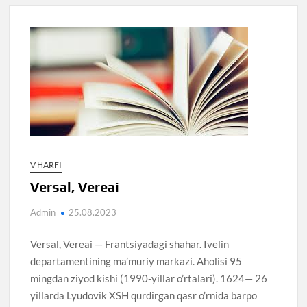
V HARFI
Versal, Vereai
Admin
25.08.2023
Versal, Vereai — Frantsiyadagi shahar. Ivelin
departamentining ma’muriy markazi. Aholisi 95
mingdan ziyod kishi (1990-yillar o’rtalari). 1624— 26
yillarda Lyudovik XSH qurdirgan qasr o’rnida barpo