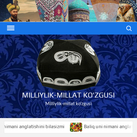
Skip
to
content
Search
MILLIYLIK-MILLAT KO'ZGUSI
Milliylik-millat ko'zgusi
i anglatishini bilasizmi
Baliq uni nimani anglatishini bil