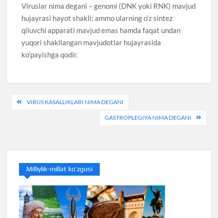
Viruslar nima degani – genomi (DNK yoki RNK) mavjud
hujayrasi hayot shakli; ammo ularning o’z sintez
qiluvchi apparati mavjud emas hamda faqat undan
yuqori shakllangan mavjudotlar hujayrasida
ko’payishga qodir.
Post
VIRUS KASALLIKLARI NIMA DEGANI
menyusi
GASTROPLEGIYA NIMA DEGANI
Milliylik-millat ko’zgusi