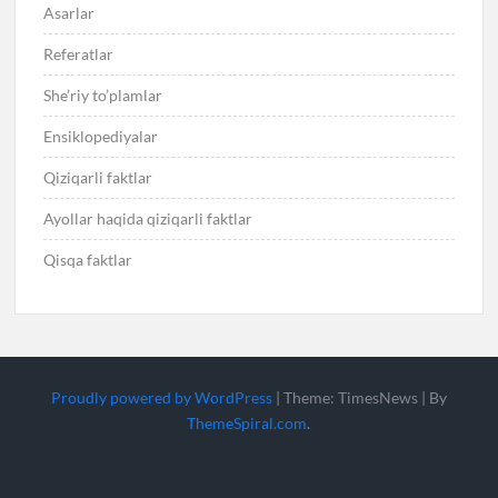
Asarlar
Referatlar
She’riy to’plamlar
Ensiklopediyalar
Qiziqarli faktlar
Ayollar haqida qiziqarli faktlar
Qisqa faktlar
Proudly powered by WordPress
|
Theme: TimesNews
|
By
ThemeSpiral.com
.