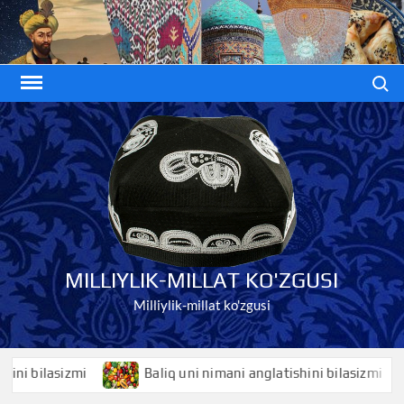
Skip
to
content
Search
MILLIYLIK-MILLAT KO'ZGUSI
Milliylik-millat ko'zgusi
bilasizmi
Baliq uni nimani anglatishini bilasizmi