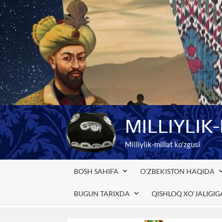
Skip
to
content
MILLIYLIK
Milliylik-millat ko'zgusi
BOSH SAHIFA
O’ZBEKISTON HAQIDA
BUGUN TARIXDA
QISHLOQ XO’JALIGI