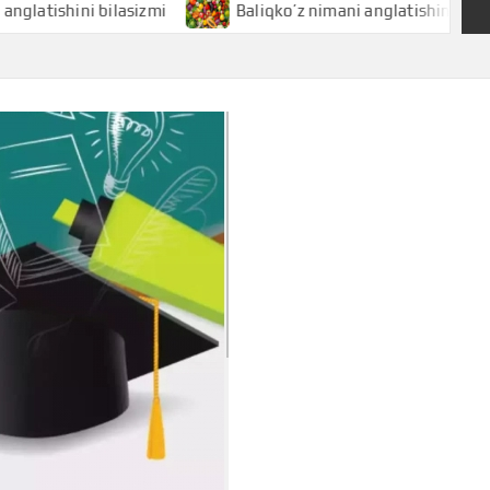
hini bilasizmi
Baliqko’z nimani anglatishini bilasizmi