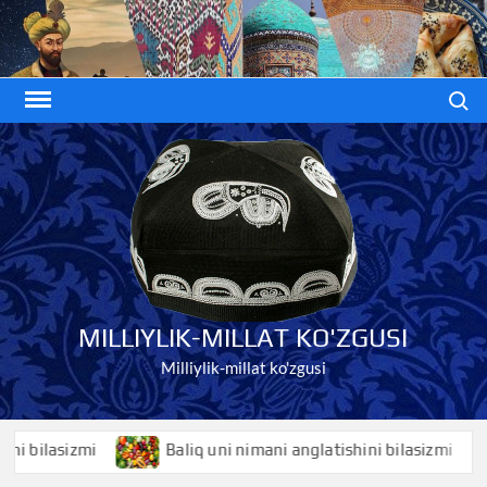
Skip
to
content
Search
MILLIYLIK-MILLAT KO'ZGUSI
Milliylik-millat ko'zgusi
ilasizmi
Baliq uni nimani anglatishini bilasizmi