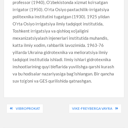
professor (1940), O’zbekistonda xizmat ko’rsatgan
irrigator (1950). O’rta Osiyo paxtachilik-irrigatsiya
politexnika institutini tugatgan (1930). 1925 yildan
O’rta Osiyo irrigatsiya ilmiy tadqiqot institutida,
Toshkent irrigatsiya va qishloq xo’jaligini
mexanizatsiyalash injenerlari institutida muhandis,
katta ilmiy xodim, rahbarlik lavozimida. 1963-76
yillarda Ukraina gidrotexnika va melioratsiya ilmiy
tadqiqot institutida ishladi. Ilmiy ishlari gidrotexnika
inshootlarining quyi b’eflarida yuvilishga qarshi kurash
va bu hodisalar nazariyasiga bag’ishlangan. Bir qancha
suv to’g’oni va GES qurilishida qatnashgan.
Post
VIBROPROKAT
VIKE-FREYBERGA VAYRA
menyusi