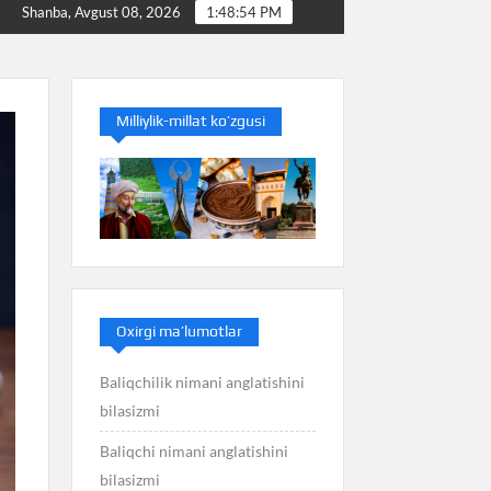
mi
Baliq nimani anglatishini bilasizmi
Balans nim
Shanba, Avgust 08, 2026
1:48:55 PM
Milliylik-millat ko’zgusi
Oxirgi ma’lumotlar
Baliqchilik nimani anglatishini
bilasizmi
Baliqchi nimani anglatishini
bilasizmi