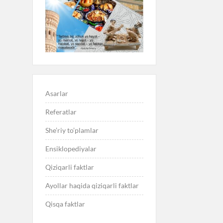
Asarlar
Referatlar
She’riy to’plamlar
Ensiklopediyalar
Qiziqarli faktlar
Ayollar haqida qiziqarli faktlar
Qisqa faktlar