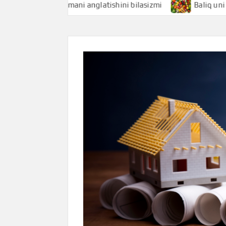
aliqchi nimani anglatishini bilasizmi
Baliq uni nimani ang