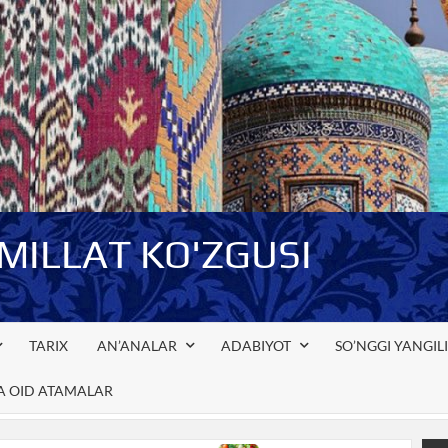
-MILLAT KO'ZGUSI
TARIX
AN’ANALAR
ADABIYOT
SO’NGGI YANGIL
GA OID ATAMALAR