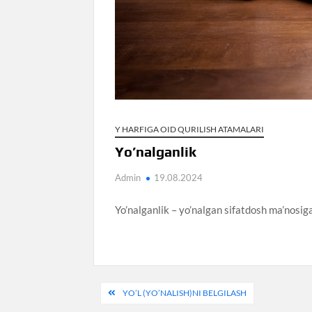
Y HARFIGA OID QURILISH ATAMALARI
Yo’nalganlik
Admin
19.08.2024
Yo’nalganlik – yo’nalgan sifatdosh ma’nosiga
Post
YO’L (YO’NALISH)NI BELGILASH