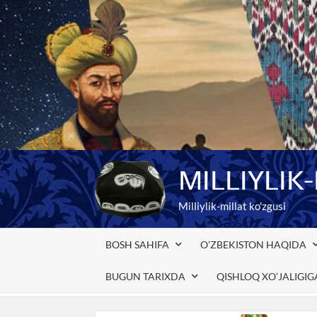
Skip
to
content
MILLIYLIK
Milliylik-millat ko'zgusi
BOSH SAHIFA
O’ZBEKISTON HAQIDA
BUGUN TARIXDA
QISHLOQ XO’JALIGI