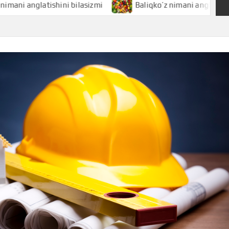
latishini bilasizmi
Baliqko’z nimani anglatishini bilasiz