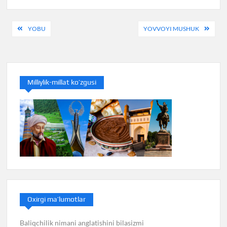
Post
YOBU
YOVVOYI MUSHUK
menyusi
Milliylik-millat ko’zgusi
Oxirgi ma’lumotlar
Baliqchilik nimani anglatishini bilasizmi