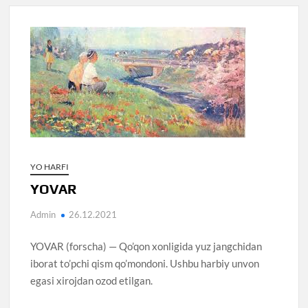
YO HARFI
YOVAR
Admin
26.12.2021
YOVAR (forscha) — Qo’qon xonligida yuz jangchidan
iborat to’pchi qism qo’mondoni. Ushbu harbiy unvon
egasi xirojdan ozod etilgan.