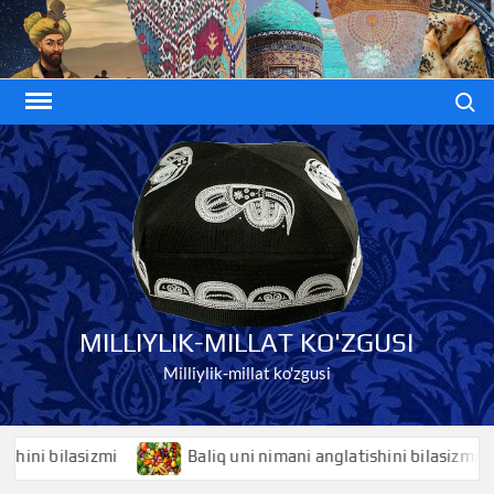
Skip
to
content
Search
MILLIYLIK-MILLAT KO'ZGUSI
Milliylik-millat ko'zgusi
i bilasizmi
Baliq uni nimani anglatishini bilasizmi