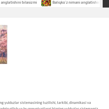
hini bilasizmi
Baliqko’z nimani anglatishini bilasizmi
duzlar sistemasining tuzilishi, tarkibi, dinamikasi va
adqiq qilish va bu qonuniyatlarni bizning yulduzlar sistemamiz