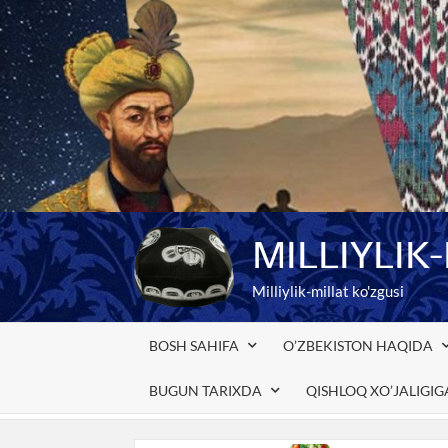
Skip
to
content
MILLIYLIK
Milliylik-millat ko'zgusi
BOSH SAHIFA
O’ZBEKISTON HAQIDA
BUGUN TARIXDA
QISHLOQ XO’JALIGI