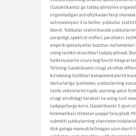
(Galaktikamiz) ga tatbiq qilinishini o’rganis
o’rganiladigan astrofizikadan farqi shundaki
astronomiyasi 3 ta bo’lim: yulduzlar statist
iborat. Yulduzlar statistikasida yulduzlarnin
yorqinligi, spektral sinflari, parallaksi, tez
empirik qonuniyatlar kuzatuv ma’lumotlari a
uning tashkil etuvchilari tadqiq qilinadi. Bu
funktsiyalarini o’zaro bog’lovchi integral 
Yo’lining Galaktikamiz o’zagi atrofida diff
ko’ndalang tezliklari komponentalarini kuz
dasturlariga (jumladan, yulduzlarning xusu
tezlik vektorlarini topib, ularning qator fiz
o’zagi atrofidagi harakati va uning turli m
tadqiqotlarga ko’ra, Galaktikamiz 5 qism (o’za
kinematikasi nisbatan yaqqol farq qiladi. Mas
submitti yulduzlarning sharsimon to’dalarid
disk galoga mansub bo’lmagan uzun davrli tse
yulduzlar, yosh gigantlar, yulduzlarning ta