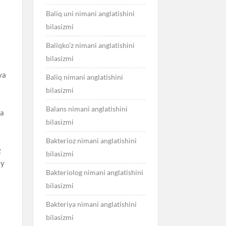
Baliq uni nimani anglatishini
bilasizmi
Baliqko’z nimani anglatishini
bilasizmi
va
Baliq nimani anglatishini
bilasizmi
Balans nimani anglatishini
da
bilasizmi
Bakterioz nimani anglatishini
z
bilasizmi
iy
Bakteriolog nimani anglatishini
bilasizmi
Bakteriya nimani anglatishini
bilasizmi