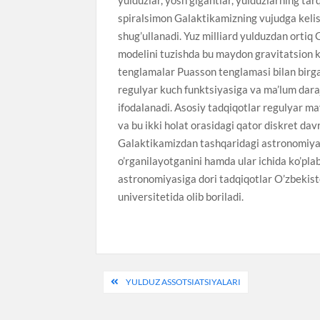
spiralsimon Galaktikamizning vujudga kelish
shug’ullanadi. Yuz milliard yulduzdan orti
modelini tuzishda bu maydon gravitatsion k
tenglamalar Puasson tenglamasi bilan birga
regulyar kuch funktsiyasiga va ma’lum daraj
ifodalanadi. Asosiy tadqiqotlar regulyar ma
va bu ikki holat orasidagi qator diskret da
Galaktikamizdan tashqaridagi astronomiya ke
o’rganilayotganini hamda ular ichida ko’pl
astronomiyasiga dori tadqiqotlar O’zbekist
universitetida olib boriladi.
Post
YULDUZ ASSOTSIATSIYALARI
menyusi