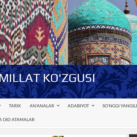
-MILLAT KO'ZGUSI
TARIX
AN’ANALAR
ADABIYOT
SO’NGGI YANGIL
GA OID ATAMALAR