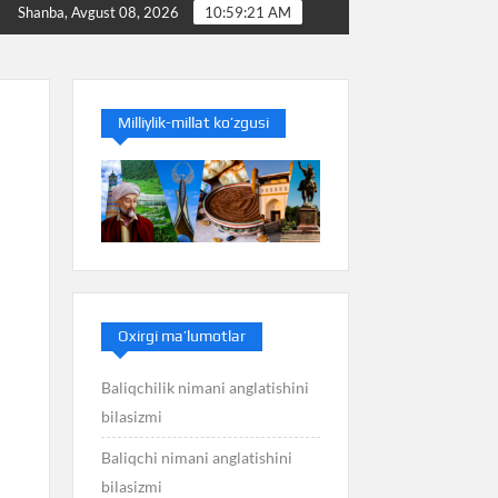
Baliq nimani anglatishini bilasizmi
Balans nimani a
Shanba, Avgust 08, 2026
10:59:22 AM
Milliylik-millat ko’zgusi
Oxirgi ma’lumotlar
Baliqchilik nimani anglatishini
bilasizmi
Baliqchi nimani anglatishini
bilasizmi