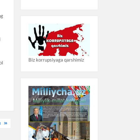
ng
k
i
Biz korrupsiyaga qarshimiz
ol
y
I