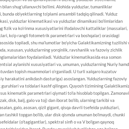
h bilan shug’ullanuvchi bo’limi. Alohida yulduzlar, tumanliklar
, bunda ob’yektlarning to’plami ansambli tadqiq qilinadi. Yulduz
ikasi, yulduzlar kinematikasi va yulduzlar dinamikasi bo’limlaridan
g fizik va ko’rinma xususiyatlarini ifodalovchi kattaliklar (massalari,
liklari, ko’p rangli fotometrik parametrlari va boshqalar) orasidagi
sosida topiladi, shu ma’lumotlar bo’yicha Galaktikamizning tuzilishi 
nda, xususan, yulduzlarning yorqinlik, ravshanlik va fazoviy zichlik
tenglamalaridan foydalaniladi. Yulduzlar kinematikasida esa somon
erentsial aylanishi xususiyatlari va, umuman, yulduzlarning Nuriy ham
atuvdan topish muammolari o’rganiladi. U turli xalqaro kuzatuv
siy harakatini anikdash dasturiga) asoslangan. Yulduzlarning fazoviy
ik guruhlari va to’dalari kashf qilingan. Quyosh tizimining Galaktikami
axsus kinematik parametrlari qiymati to’la hisoblab topilgan. Zamonav
k, disk, balj, galo va toj) dan iborat bo’lib, ularning tarkibi va
alan, galo, asosan, qizil gigant, qisqa davrli tsefeida yulduzlari,
an tashkil topgan bo’lib, ular disk qismda umuman bo’lmaydi, chunki
feidalar (o’tagigantlar), spektral sinfi o va V bo’lgan qaynoq
rqoq to’dalaridan iborat. Bunday murakkab tuzilishga ega bo’lgan