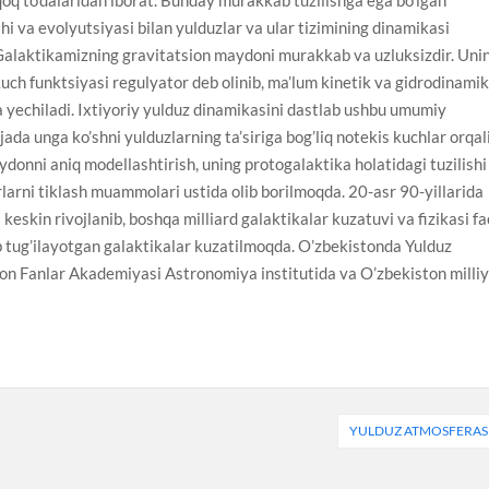
i va evolyutsiyasi bilan yulduzlar va ular tizimining dinamikasi
q Galaktikamizning gravitatsion maydoni murakkab va uzluksizdir. Uni
uch funktsiyasi regulyator deb olinib, ma’lum kinetik va gidrodinami
 yechiladi. Ixtiyoriy yulduz dinamikasini dastlab ushbu umumiy
ada unga ko’shni yulduzlarning ta’siriga bog’liq notekis kuchlar orqal
ydonni aniq modellashtirish, uning protogalaktika holatidagi tuzilishi
vrlarni tiklash muammolari ustida olib borilmoqda. 20-asr 90-yillarida
skin rivojlanib, boshqa milliard galaktikalar kuzatuvi va fizikasi fa
ab tug’ilayotgan galaktikalar kuzatilmoqda. O’zbekistonda Yulduz
on Fanlar Akademiyasi Astronomiya institutida va O’zbekiston milli
YULDUZ ATMOSFERAS