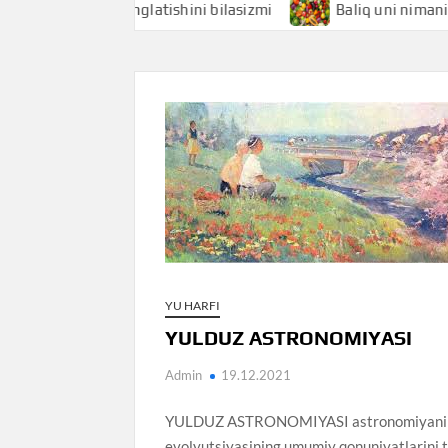
hi nimani anglatishini bilasizmi
Baliq uni nimani anglatis
YU HARFI
YULDUZ ASTRONOMIYASI
Admin
19.12.2021
YULDUZ ASTRONOMIYASI astronomiyaning yul
evolyutsiyasining umumiy qonuniyatlarini t