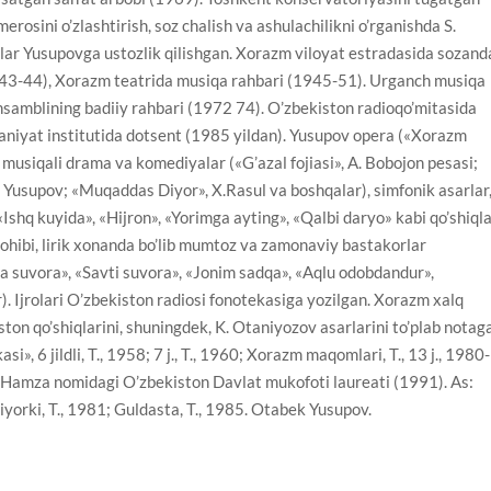
osini o’zlashtirish, soz chalish va ashulachilikni o’rganishda S.
ar Yusupovga ustozlik qilishgan. Xorazm viloyat estradasida sozand
943-44), Xorazm teatrida musiqa rahbari (1945-51). Urganch musiqa
ansamblining badiiy rahbari (1972 74). O’zbekiston radioqo’mitasida
niyat institutida dotsent (1985 yildan). Yusupov opera («Xorazm
 musiqali drama va komediyalar («G’azal fojiasi», A. Bobojon pesasi;
u. Yusupov; «Muqaddas Diyor», X.Rasul va boshqalar), simfonik asarlar
shq kuyida», «Hijron», «Yorimga ayting», «Qalbi daryo» kabi qo’shiql
sohibi, lirik xonanda bo’lib mumtoz va zamonaviy bastakorlar
rda suvora», «Savti suvora», «Jonim sadqa», «Aqlu odobdandur»,
). Ijrolari O’zbekiston radiosi fonotekasiga yozilgan. Xorazm xalq
ston qo’shiqlarini, shuningdek, K. Otaniyozov asarlarini to’plab notag
», 6 jildli, T., 1958; 7 j., T., 1960; Xorazm maqomlari, T., 13 j., 1980-
. Hamza nomidagi O’zbekiston Davlat mukofoti laureati (1991). As:
diyorki, T., 1981; Guldasta, T., 1985. Otabek Yusupov.