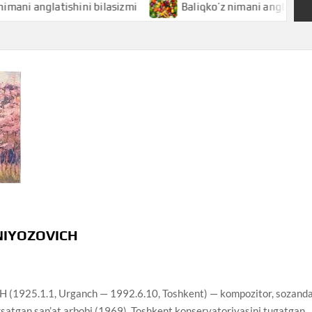
nglatishini bilasizmi
Baliqko’z nimani anglatishini bilasi
NIYOZOVICH
5.1.1, Urganch — 1992.6.10, Toshkent) — kompozitor, sozand
’rsatgan san’at arbobi (1969). Toshkent konservatoriyasini tugatgan