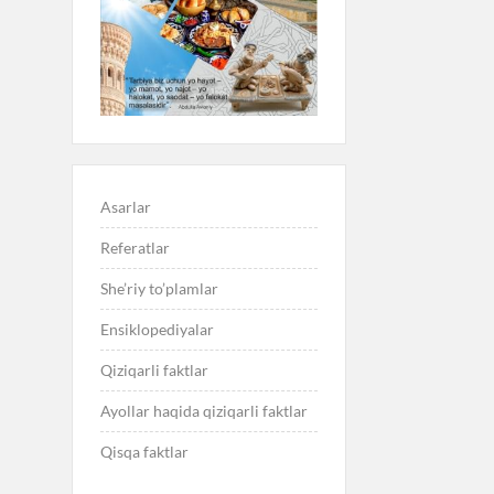
Asarlar
Referatlar
She’riy to’plamlar
Ensiklopediyalar
Qiziqarli faktlar
Ayollar haqida qiziqarli faktlar
Qisqa faktlar