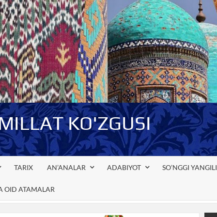
-MILLAT KO'ZGUSI
TARIX
AN’ANALAR
ADABIYOT
SO’NGGI YANGIL
GA OID ATAMALAR