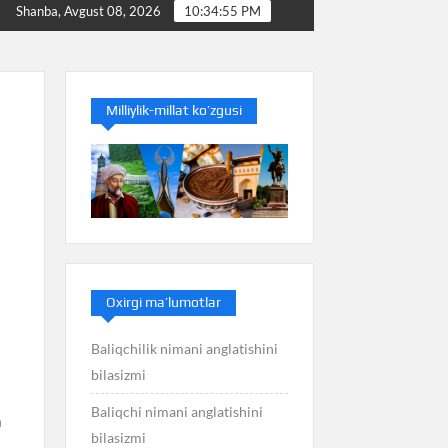
zmi
Baliq nimani anglatishini bilasizmi
Balans ni
Shanba, Avgust 08, 2026
10:34:56 PM
Milliylik-millat ko’zgusi
Oxirgi ma’lumotlar
Baliqchilik nimani anglatishini
bilasizmi
Baliqchi nimani anglatishini
a
bilasizmi