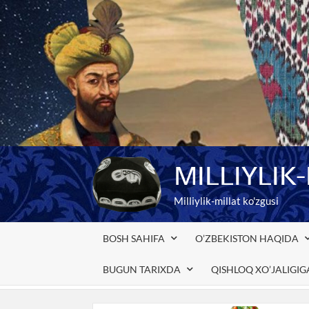
Skip
to
content
MILLIYLIK
Milliylik-millat ko'zgusi
BOSH SAHIFA
O’ZBEKISTON HAQIDA
BUGUN TARIXDA
QISHLOQ XO’JALIGI