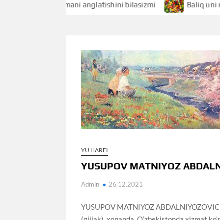
Baliqchi nimani anglatishini bilasizmi
Baliq uni nimani a
YU HARFI
YUSUPOV MATNIYOZ ABDAL
Admin
26.12.2021
YUSUPOV MATNIYOZ ABDALNIYOZOVICH (192
(gijjak), xonanda, O’zbekistonda xizmat ko