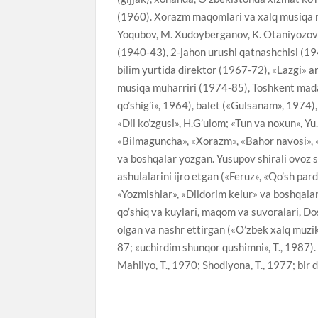
(1960). Xorazm maqomlari va xalq musiqa mer
Yoqubov, M. Xudoyberganov, K. Otaniyozovl
(1940-43), 2-jahon urushi qatnashchisi (1
bilim yurtida direktor (1967-72), «Lazgi» 
musiqa muharriri (1974-85), Toshkent mada
qo’shig’i», 1964), balet («Gulsanam», 1974),
«Dil ko’zgusi», H.G’ulom; «Tun va noxun», Y
«Bilmaguncha», «Xorazm», «Bahor navosi», «I
va boshqalar yozgan. Yusupov shirali ovoz 
ashulalarini ijro etgan («Feruz», «Qo’sh pa
«Yozmishlar», «Dildorim kelur» va boshqalar
qo’shiq va kuylari, maqom va suvoralari, Do
olgan va nashr ettirgan («O’zbek xalq muzikasi
87; «uchirdim shunqor qushimni», T., 1987)
Mahliyo, T., 1970; Shodiyona, T., 1977; bir 