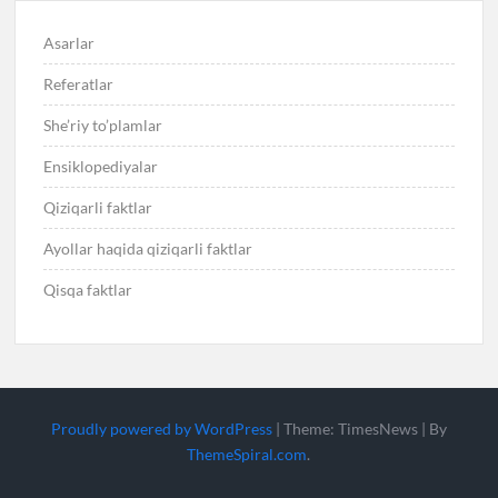
Asarlar
Referatlar
She’riy to’plamlar
Ensiklopediyalar
Qiziqarli faktlar
Ayollar haqida qiziqarli faktlar
Qisqa faktlar
Proudly powered by WordPress
|
Theme: TimesNews
|
By
ThemeSpiral.com
.