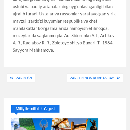
uslubi va badiiy an’analarning uyg’unlashganligi bilan
ajralib turadi. Ustalar va rassomlar yaratayotgan yirik
mavzuli zardo’zi buyumlar respublika va chet
mamlakatlar ko’rgazmalarida namoyish etilmoqda,
muzeylarida saqlanmoqda. Ad: Sidorenko A. I., Artikov
A. R., Radjabov R. R., Zolotoye shityo Buxari, T., 1984.
Sayyora Mahkamova.
Post
ZARDO’ZI
ZARETDINOV KURBANBAY
menyusi
Milliylik-millat ko’zgusi