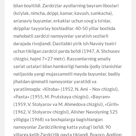
bilan boyitildi. Zardo’zlar ayollarning bayram liboslari
(ko’ylak, nimcha, do’ppi, kamar, kavush, sumkacha),
an’anaviy buyumlar, erkaklar uchun sovg’a to’nlar,
do’ppilar tayyorlay boshladilar. 40-50 yillar boshida
mahobatli zardo’zi namoyonlar yaratish sezilarli
darajada rivojlandi. Dastlabki yirik ish Navoiy teatri
uchun tikilgan zardo’zi parda bo’ldi (1947, A. Shchusev
chizgisi, hajmi 7×27 metr). Rassomlarning amaliy
san’at ustalari bilan hamkorligi hamda ijodiy izlanishlar
natijasida yangi mujassamotli mayda buyumlar, badiiy
jihatdan qimmatli namoyonlar yaratildi va
yaratilmoqda: «Kitoba» (1952, N. Ami – Nov chizgisi),
«Paxta» (1955, M. Prutskaya chizgisi), «Bayram»
(1959, V. Stolyarov va M. Ahmedova chizgisi), «Girih»
(1962, V. Stolyarov chizgisi), Alisher Navoiyning 525
yilligiga (1968) va boshqalarga bagishlangan
namoyonlar Zardo’zlikning katta yutug’i bo’ldi. 90
yillarga kelib Zardo’zlik qayta tiklandi. Buxoro, Andijon,