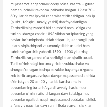
mujassamotlar qanchalik oddiy bo’lsa, kashta — gullar
ham shunchalik ravon va jozibador bo’lgan. 19 asr 70—
80 yillarida zar ip yoki zar aralashtirib eshilgan ipak ip
(pushti, to’q qizil, moviy, yashil) dan foydalanilgan.
Zardo’zlikning zardo’zi biri shimdo’zi nomli o’ziga xos
turi shu davrga xosdir. 1893 yildan zar iplarning yangi
navlari ko’p miqdorda ishlab chiqarilib, ular rangli ipak
iplarni siqib chiqardi va umumiy tikish uslubini ham
tubdan o’zgartirib yubordi. 1890— 1900 yillardagi
Zardo’zlik zargarona o’ta nozikligi bilan ajralib turadi.
Turli ko’rinishdagi bo’rtma girixlar, yulduzchalar va
shunga o’xshagan boshqa bezaklar buyumga o’zgacha
zeb berib turgan, ayniqsa, davqur mujassamoti alohida
o’rin tutgan. 20 asr 20 yillarida barcha amaliy
buyumlarning turlari o’zgardi, avvalgi hashamdor
buyumlar o’rnini nafis ishlangan, davr talabiga mos
buyumlar egalladi, naqsh mujassamoti soddalashtirildi,
an’anaviy naqshlar davr ruhini ifoda etuvchi shakllar