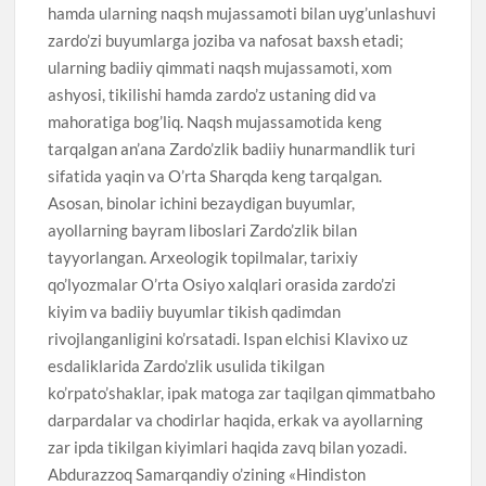
hamda ularning naqsh mujassamoti bilan uyg’unlashuvi
zardo’zi buyumlarga joziba va nafosat baxsh etadi;
ularning badiiy qimmati naqsh mujassamoti, xom
ashyosi, tikilishi hamda zardo’z ustaning did va
mahoratiga bog’liq. Naqsh mujassamotida keng
tarqalgan an’ana Zardo’zlik badiiy hunarmandlik turi
sifatida yaqin va O’rta Sharqda keng tarqalgan.
Asosan, binolar ichini bezaydigan buyumlar,
ayollarning bayram liboslari Zardo’zlik bilan
tayyorlangan. Arxeologik topilmalar, tarixiy
qo’lyozmalar O’rta Osiyo xalqlari orasida zardo’zi
kiyim va badiiy buyumlar tikish qadimdan
rivojlanganligini ko’rsatadi. Ispan elchisi Klavixo uz
esdaliklarida Zardo’zlik usulida tikilgan
ko’rpato’shaklar, ipak matoga zar taqilgan qimmatbaho
darpardalar va chodirlar haqida, erkak va ayollarning
zar ipda tikilgan kiyimlari haqida zavq bilan yozadi.
Abdurazzoq Samarqandiy o’zining «Hindiston