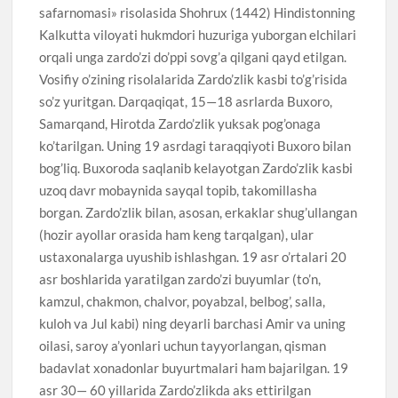
safarnomasi» risolasida Shohrux (1442) Hindistonning
Kalkutta viloyati hukmdori huzuriga yuborgan elchilari
orqali unga zardo’zi do’ppi sovg’a qilgani qayd etilgan.
Vosifiy o’zining risolalarida Zardo’zlik kasbi to’g’risida
so’z yuritgan. Darqaqiqat, 15—18 asrlarda Buxoro,
Samarqand, Hirotda Zardo’zlik yuksak pog’onaga
ko’tarilgan. Uning 19 asrdagi taraqqiyoti Buxoro bilan
bog’liq. Buxoroda saqlanib kelayotgan Zardo’zlik kasbi
uzoq davr mobaynida sayqal topib, takomillasha
borgan. Zardo’zlik bilan, asosan, erkaklar shug’ullangan
(hozir ayollar orasida ham keng tarqalgan), ular
ustaxonalarga uyushib ishlashgan. 19 asr o’rtalari 20
asr boshlarida yaratilgan zardo’zi buyumlar (to’n,
kamzul, chakmon, chalvor, poyabzal, belbog’, salla,
kuloh va Jul kabi) ning deyarli barchasi Amir va uning
oilasi, saroy a’yonlari uchun tayyorlangan, qisman
badavlat xonadonlar buyurtmalari ham bajarilgan. 19
asr 30— 60 yillarida Zardo’zlikda aks ettirilgan