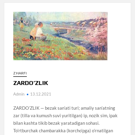
Z HARFI
ZARDO’ZLIK
Admin
13.12.2021
ZARDO’ZLIK — bezak san’ati turi; amaliy san’atning
zar (tilla va kumush suvi yuritilgan) ip, nozik sim, ipak
bilan kashta tikib bezak yaratadigan sohasi.
To’rtburchak chambarakka (korcho’pga) o’rnatilgan