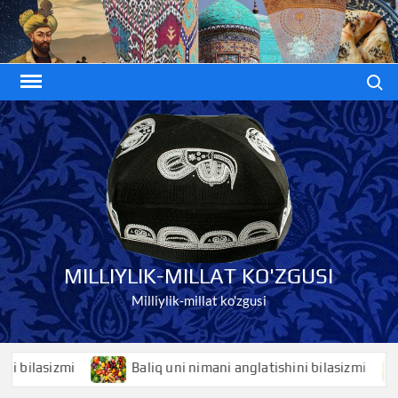
Skip
to
content
Search
MILLIYLIK-MILLAT KO'ZGUSI
Milliylik-millat ko'zgusi
sizmi
Baliq uni nimani anglatishini bilasizmi
Bali