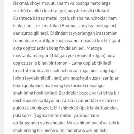
Baxmal, shoyi, movut, charm va boshqa matolarga
zardo’zi usulida kashta (gul, naqsh, tasvir) tikiladi.
Kashtada ba’zan metall, tosh, shisha munchoklar ham
ishlatiladi, turli matolar (Baxmal, shoyi va boshqalar)
dan quroq qilinadi. Oldindan tayyorlangan (rassomlar
tomonidan yaratilgan mujassamot nusxasi kuchirilgan)
axta qog’ozlardan keng foydalaniladi. Matoga
mustahkamlangan (tikilgan yoki yopishtirilgan) axta
qog’oz zar ip bilan bir tomon – Lama qoplab tikiladi
(mustahkamlovchi chok uchun zar ipga mos rangdagi
ipdan foydalaniladi), natijada naqshgul yuzasi zar iplar
bilan qoplanadi, matoning teskarisida naqshgul
shakligina hosil bo’ladi. Zardo’zlar bezak yaratishda bir
necha usulni qo’llaydilar: zardo’zi zamindo’zi va zardo’zi
guldo’zi, shuningdek, birishimdo’zi (ipak ishlatilganda),
pulakdo’zi (tugmasimon metall yaproqchalar
qo’llanganda) va boshqalar. Mustahkamlovchi va tahrir
choklarning bir necha xilini mohirona qo’llanilishi