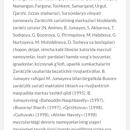
Namangan, Fargona, Toshkent, Samarqand, Urgut,
Qarshi, Jizzax shaharlari, Surxondaryo viloyati
zamonaviy Zardo’zlik san’atining markazlari hisoblanib,
zardo’z ustalar (N. Aminov, B. Jumayev, S. Akbarova, T.
Sodiqova, G. Bozorova, G. Pirimqulova, M. Habibova, G.
Nurtoyeva, M. Muhiddinova, D. Tosheva va boshqalar)
chopon, do’ppi, nimcha kabi liboslar katorida mavzuli
namoyonlar, teatr pardalari hamda sovg’a buyumlar,
ignadonlar, ko’zoynak g’ilofi, upaelik sumkachalarini
Zardo’zlik usullarida bezatishni rivojlantirdilar. B.
Jumayev rafiqasi M. Jumayeva bilan birgalikda Buxoro
zardo’zlik san’ati maktabini tiklash va rivojlantirish
maqsadida markaz tashkil qildi (1995). B.
Jumayevning «Bahouddin Naqshbandiy» (1997),
«Buxoroyi Sharif» (1997), «Qo’shtovus» (1998),
«Gultuvak» (1998), «Alisher Navoiy» (1998)
mavzularidagi devoriy namoyonlarining yuqori
darajadagi texnik ijrosi hamda muallifning o’ziga xos