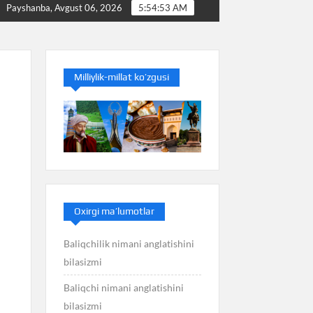
Baliq nimani anglatishini bilasizmi
Balans nimani angl
Payshanba, Avgust 06, 2026
5:54:54 AM
Milliylik-millat ko’zgusi
Oxirgi ma’lumotlar
Baliqchilik nimani anglatishini
bilasizmi
Baliqchi nimani anglatishini
bilasizmi