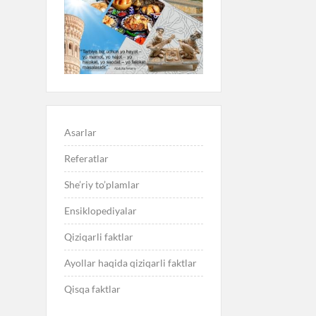
Asarlar
Referatlar
She’riy to’plamlar
Ensiklopediyalar
Qiziqarli faktlar
Ayollar haqida qiziqarli faktlar
Qisqa faktlar