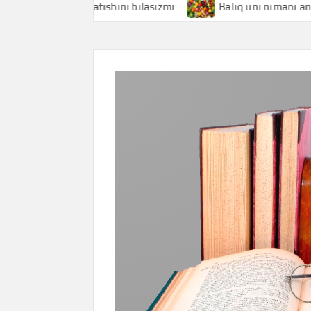
imani anglatishini bilasizmi
Baliq uni nimani anglatishin