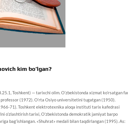
ovich kim bo’lgan?
.1, Toshkent) — tarixchi olim. O’zbekistonda xizmat ko’rsatgan fa
, professor (1972). O’rta Osiyo universitetini tugatgan (1950).
1966-71). Toshkent elektrotexnika aloqa instituti tarix kafedrasi
’lni o’zlashtirish tarixi, O’zbekistonda demokratik jamiyat barpo
lariga bag’ishlangan. «Shuhrat» medali bilan taqdirlangan (1995). As: