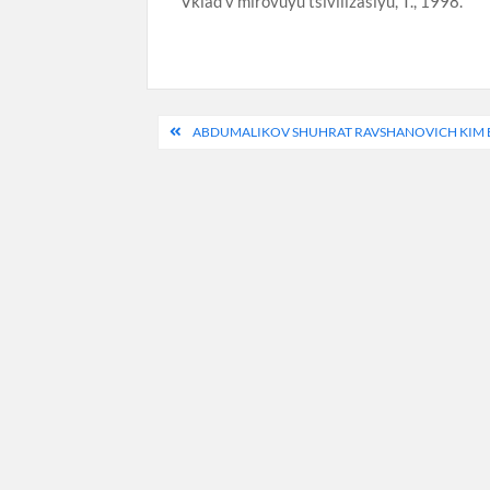
Vklad v mirovuyu tsivilizasiyu, T., 1998.
Post
ABDUMALIKOV SHUHRAT RAVSHANOVICH KIM 
menyusi