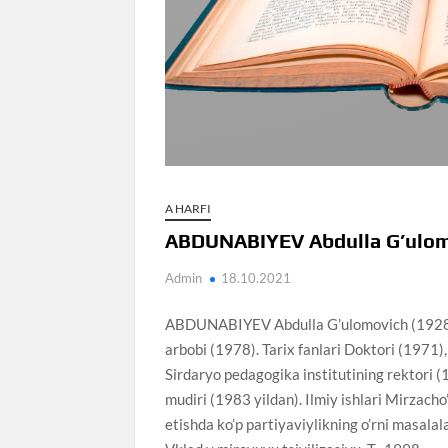
A HARFI
ABDUNABIYEV Abdulla G’ulom
Admin
18.10.2021
ABDUNABIYEV Abdulla G’ulomovich (1928.25
arbobi (1978). Tarix fanlari Doktori (1971)
Sirdaryo pedagogika institutining rektori (
mudiri (1983 yildan). Ilmiy ishlari Mirzacho
etishda ko’p partiyaviylikning o’rni masala