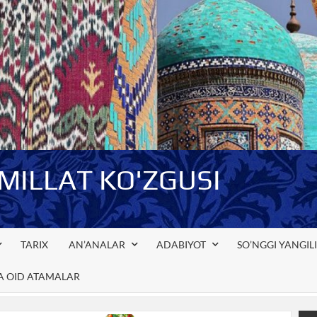
-MILLAT KO'ZGUSI
TARIX
AN’ANALAR
ADABIYOT
SO’NGGI YANGIL
GA OID ATAMALAR