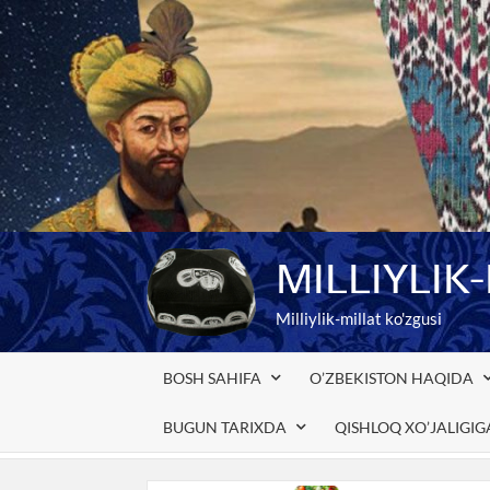
Skip
to
content
MILLIYLIK
Milliylik-millat ko'zgusi
BOSH SAHIFA
O’ZBEKISTON HAQIDA
BUGUN TARIXDA
QISHLOQ XO’JALIGI