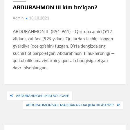
ABDURAHMON III kim bo’lgan?
Admin
18.10.2021
ABDURAHMON III (891-961) – Qurtuba amiri (912
yildan), xalifasi (929 y.dan). Qullardan tashkil topgan
gvardiya (xos qo’shin) tuzgan. O’rta dengizda eng
kuchli flot barpo etgan. Abdurahmon III hukmronligi —
qurtubalik umaviylarning qudrat cho’qqisiga etgan
davri hisoblangan.
Post
ABDURAHMON II KIM BO’LGAN?
menyusi
ABDURAHMON VALI MAQBARASI HAQIDA BILASIZMI?