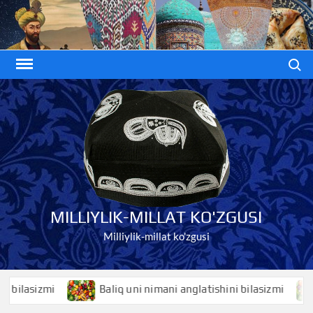
Skip
to
content
Search
MILLIYLIK-MILLAT KO'ZGUSI
Milliylik-millat ko'zgusi
lasizmi
Baliq uni nimani anglatishini bilasizmi
Ba