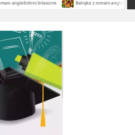
latishini bilasizmi
Baliqko’z nimani anglatishini bilasizm