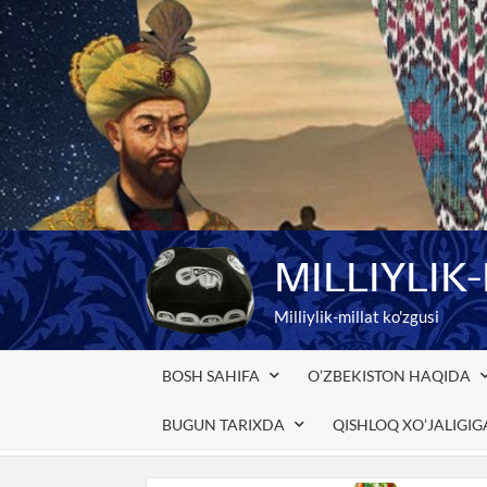
Skip
to
content
MILLIYLIK
Milliylik-millat ko'zgusi
BOSH SAHIFA
O’ZBEKISTON HAQIDA
BUGUN TARIXDA
QISHLOQ XO’JALIGI