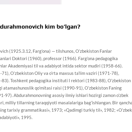
urahmonovich kim bo’lgan?
(1925.3.12, Farg’ona) — tilshunos, O’zbekiston Fanlar
anlari Doktori (1960), professor (1966). Farg’ona pedagogika
nlar Akademiyasi til va adabiyot intida sektor mudiri (1958-66).
-71), O’zbekiston Oliy va o’rta maxsus ta’lim vaziri (1971-78),
78-83). Toshkent pedagogika instituti I rektori (1983-88), O’zbekiston
i atamashunoslik qo’mitasi raisi (1990-91), O’zbekiston Faning
991-97). Abdurahmonovning asosiy ilmiy ishlari hozirgi zamon o’zbek
ri, milliy tillarning taraqqiyoti masalalariga bag’ishlangan. Bir qanch
ining tarixiy grammatikasi», 1973; «Qadimgi turkiy til», 1982; «O’zbe
 adabiyoti», 1995.