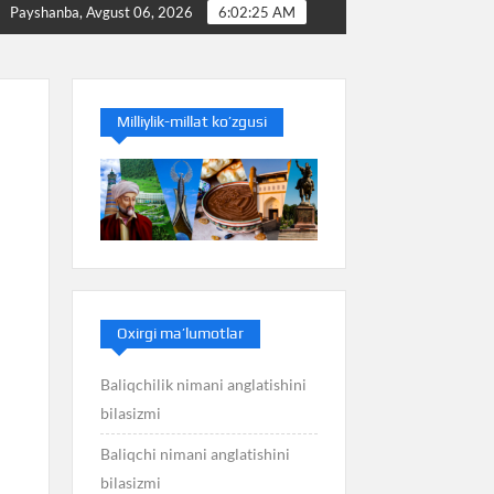
i
Baliq nimani anglatishini bilasizmi
Balans nima
Payshanba, Avgust 06, 2026
6:02:26 AM
Milliylik-millat ko’zgusi
Oxirgi ma’lumotlar
Baliqchilik nimani anglatishini
bilasizmi
Baliqchi nimani anglatishini
bilasizmi