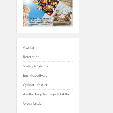
Asarlar
Referatlar
She’riy to’plamlar
Ensiklopediyalar
Qiziqarli faktlar
Ayollar haqida qiziqarli faktlar
Qisqa faktlar