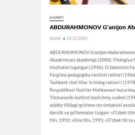
A HARFI
ABDURAHMONOV G’anijon Abd
Admin
29.10.2025
ABDURAHMONOV G’anijon Abdurahmonovich 
Akademiyasi akademigi (2000), Filologiya f
institutini tugatgan (1946). O’zbekiston Fa
Farg’ona pedagogika instituti rektori (1966
Toshkent chet tillar in tining rektori I (19
Respublikasi Vazirlar Mahkamasi huzuridag
Tilshunoslik instituti bosh ilmiy xodimi (1
adabiy tilidagi qo’shma ran sintaksisi asosla
darslik va qo’llanmalar tuzgan: «O’zbek til
tili», 1993; «Ona tili», 1995; «O’zbek tili va