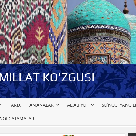
-MILLAT KO'ZGUSI
TARIX
AN’ANALAR
ADABIYOT
SO’NGGI YANGIL
GA OID ATAMALAR