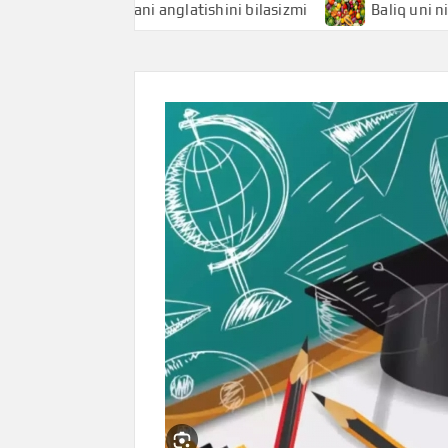
liqchi nimani anglatishini bilasizmi
Baliq uni nimani ang