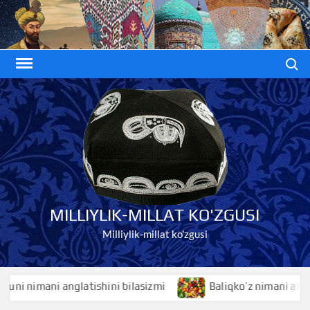
Skip
to
content
Search
MILLIYLIK-MILLAT KO'ZGUSI
Milliylik-millat ko'zgusi
 nimani anglatishini bilasizmi
Baliqko’z nimani anglatishi