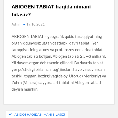
ABIOGEN TABIAT haqida nimani
bilasiz?
Admin
19.10.2021
ABIOGEN TABIAT – geografik qobiq taraqqiyotining
organik dunyosiz utgan dastlabki davri tabiati. Yer
taraqqiyotining arxey va proterozoy eonlarida tabiat
Abiogen tabiati bo’lgan. Abiogen tabiati 2,5—3 milliard.
Yil davom etgan deb taxmin qilinadi. Bu davrda tabiat
yer po’stidagi birlamchi tog’ jinslari, havo va suvlardan
tashkil topgan. hozirgi vaqtda oy, Utorud (Merkuriy) va
Zuhra (Venera) sayyoralari tabiatini Abiogen tabiati
deyish mumkin.
Post
ABIDOS HAQIDA NIMANI BILASIZ?