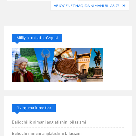
menyusi
ABIOGENEZ HAQIDA NIMANI BILASIZ?
Milliylik-millat ko’zgusi
Oxirgi ma’lumotlar
Baliqchilik nimani anglatishini bilasizmi
Baliqchi nimani anglatishini bilasizmi