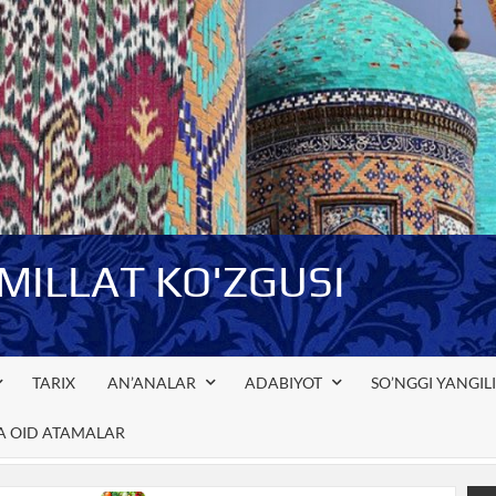
-MILLAT KO'ZGUSI
TARIX
AN’ANALAR
ADABIYOT
SO’NGGI YANGIL
GA OID ATAMALAR