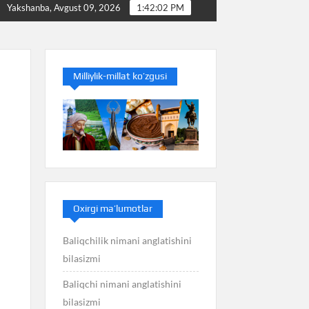
nimani anglatishini bilasizmi
Balans nimani anglatishini 
Yakshanba, Avgust 09, 2026
1:42:03 PM
Milliylik-millat ko’zgusi
Oxirgi ma’lumotlar
Baliqchilik nimani anglatishini
bilasizmi
Baliqchi nimani anglatishini
bilasizmi