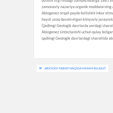
bo’lishi to’g’risidagi tushunchalarga 1861 y
zamonaviy nazariya organik moddalarning a
Abiogenez orqali paydo bo’lishini inkor etm
hayot uzoq davom etgan kimyoviy jarayonla
Qadimgi Geologik davrlarda yerdagi sharoit
Abiogenez sintezlanishi uchun qulay bo’lgan
qadimgi Geologik davrlardagi sharoitida abio
Post
ABIOGEN TABIAT HAQIDA NIMANI BILASIZ?
menyusi