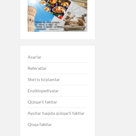
Asarlar
Referatlar
She’riy to’plamlar
Ensiklopediyalar
Qiziqarli faktlar
Ayollar haqida qiziqarli faktlar
Qisqa faktlar