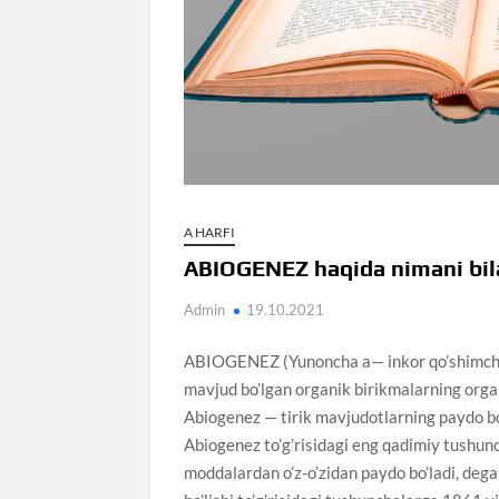
A HARFI
ABIOGENEZ haqida nimani bil
Admin
19.10.2021
ABIOGENEZ (Yunoncha a— inkor qo’shimchasi,
mavjud bo’lgan organik birikmalarning organi
Abiogenez — tirik mavjudotlarning paydo bo’
Abiogenez to’g’risidagi eng qadimiy tushunc
moddalardan o’z-o’zidan paydo bo’ladi, dega