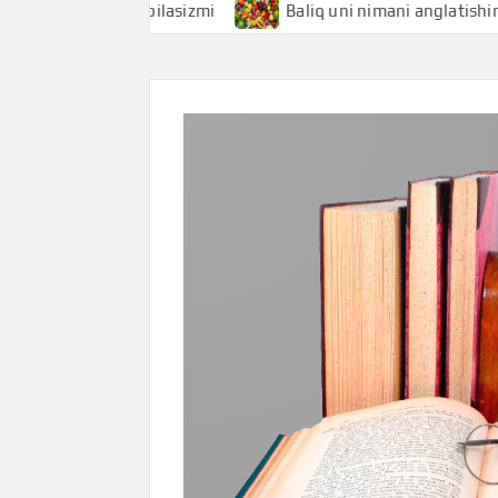
latishini bilasizmi
Baliq uni nimani anglatishini bilasiz