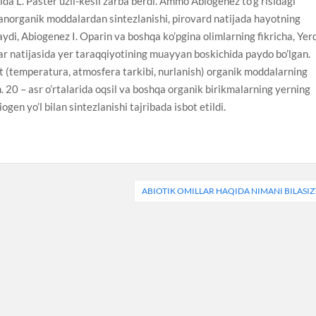
ilda L. Paster uzil-kesil zarba berdi. Ammo Abiogenez to’g’risidagi
norganik moddalardan sintezlanishi, pirovard natijada hayotning
aydi, Abiogenez I. Oparin va boshqa ko’pgina olimlarning fikricha, Yer
r natijasida yer taraqqiyotining muayyan boskichida paydo bo’lgan.
 (temperatura, atmosfera tarkibi, nurlanish) organik moddalarning
. 20 – asr o’rtalarida oqsil va boshqa organik birikmalarning yerning
gen yo’l bilan sintezlanishi tajribada isbot etildi.
ABIOTIK OMILLAR HAQIDA NIMANI BILASIZ