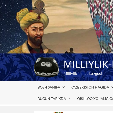
Skip
to
content
MILLIYLIK
Milliylik-millat ko'zgusi
BOSH SAHIFA
O’ZBEKISTON HAQIDA
BUGUN TARIXDA
QISHLOQ XO’JALIGI