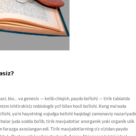
asiz?
 bio… va genesis — kelib chiqish, paydo bo’lish) — tirik tabiatda
zm ishtirokisiz nobiologik yo’l bilan hosil bo’lishi. Keng ma’noda
lishi, ya’ni hayotning vujudga kelishi haqidagi zamonaviy nazariyadir
halar juda sodda bo’lib, tirik mavjudotlar anorganik yoki organik ulik
n farazga asoslangan edi. Tirik mavjudotlarning o’z-o’zidan paydo