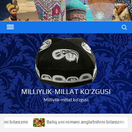
Skip
to
content
Search
MILLIYLIK-MILLAT KO'ZGUSI
Milliylik-millat ko'zgusi
bilasizmi
Baliq uni nimani anglatishini bilasizmi