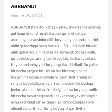
ABRBANDI
Admin
19.10.2021
ABRBANDI (fors-tojikcha.) – atlas, shoyi tanda iplariga
gul (naqsh) solish usuli. Bu usul qo’l mehnatiga
asoslangan: naqshdor qilib bo’yaladigan tanda iplarini
oldin qatqoziqqa o’rab, har 40 — 50 — 60 liviti bir qat
qilib qatlanadi. Uning orasiga abrbandi cho’psa solib,
qo’lqoziqlarga tarang tortib bog’lab, livitlari yoziladi.
Keyin tandaning yuzi bo’ylab gullar chiziladi. Bu gullar
bir necha rangda bo’lishi va har bir rang alohida
bosqichma bosqich bo’yalishi lozim: livitlarning bir
rangda bo’yaladigan joylari ochiq qoldirilib, boshqa
joylari abr iplar bilan o’rab bo’g’iladi va bo’yoqqa solib
bir necha minut saqlanadi. Ipakka rang yaxshi singishi
uchun achchiqtosh eritmasi (achchiqqozon)ga solib
olinadi va quritiladi. So’ng bo’yoq ichgan livitlar