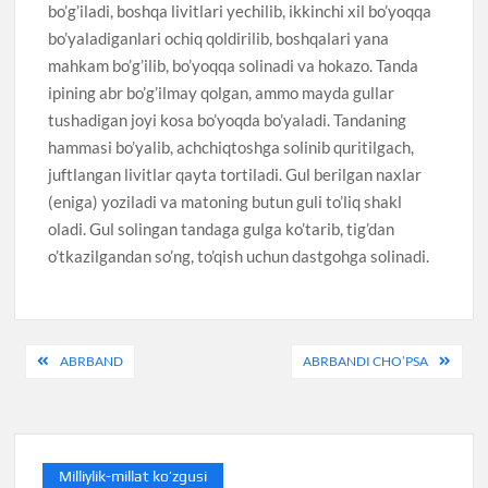
bo’g’iladi, boshqa livitlari yechilib, ikkinchi xil bo’yoqqa
bo’yaladiganlari ochiq qoldirilib, boshqalari yana
mahkam bo’g’ilib, bo’yoqqa solinadi va hokazo. Tanda
ipining abr bo’g’ilmay qolgan, ammo mayda gullar
tushadigan joyi kosa bo’yoqda bo’yaladi. Tandaning
hammasi bo’yalib, achchiqtoshga solinib quritilgach,
juftlangan livitlar qayta tortiladi. Gul berilgan naxlar
(eniga) yoziladi va matoning butun guli to’liq shakl
oladi. Gul solingan tandaga gulga ko’tarib, tig’dan
o’tkazilgandan so’ng, to’qish uchun dastgohga solinadi.
Post
ABRBAND
ABRBANDI CHO’PSA
menyusi
Milliylik-millat ko’zgusi