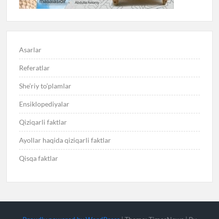
Asarlar
Referatlar
She’riy to’plamlar
Ensiklopediyalar
Qiziqarli faktlar
Ayollar haqida qiziqarli faktlar
Qisqa faktlar