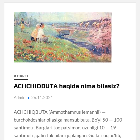
A HARFI
ACHCHIQBUTA haqida nima bilasiz?
Admin
26.11.2021
ACHCHIQBUTA (Ammothamnus lemannii) —
burchokdoshlar oilasiga mansub buta. Bo’yi 50 — 100
santimetr. Barglari toq patsimon, uzunligi 10 — 19
santimetr, qalin tuk bilan qoplangan. Gullari oq bo’lib,