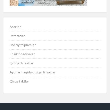
Asarlar
Referatlar
She’riy to’plamlar
Ensiklopediyalar
Qiziqarli faktlar
Ayollar haqida qiziqarli faktlar
Qisqa faktlar