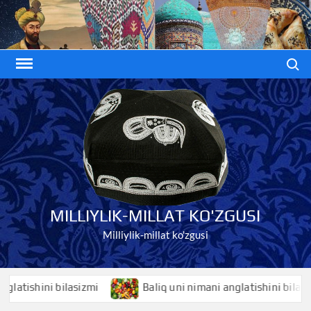
Skip
to
content
Search
MILLIYLIK-MILLAT KO'ZGUSI
Milliylik-millat ko'zgusi
ishini bilasizmi
Baliq uni nimani anglatishini bilasizmi