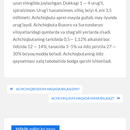
uzun shingilda joylashgan. Dukkagi 1 — 4 urug’li,
spiralsimon. Urug’i tuxumsimon, silliq, bo’yi 4, eni 3,5
millimetr. Achchiqbuta aprel-mayda gullab, may-iyunda
urug’laydi. Achchiqbuta Buxoro va Surxondaryo
viloyatlaridagi qumlarda va shag’alli yerlarda o’sadi.
Achchiqbutaning tarkibida 0,5— 1,12% alkaloid bor.
Ildizida 12 — 14%, tanasida 3 -5% va ildiz po’stila 27 —
30% bo’yoq modda bo’ladi. Achchiqbutaning ildiz
qaynatmasi xalq tabobatida bodga qarshi ishlatiladi.
Post
ACHCHIQBODOM HAQIDA BILASIZMI?
menyusi
ACHCHIQJOM HAQIDA NIMA BILASIZ?
Milliylik-millat ko’zgusi