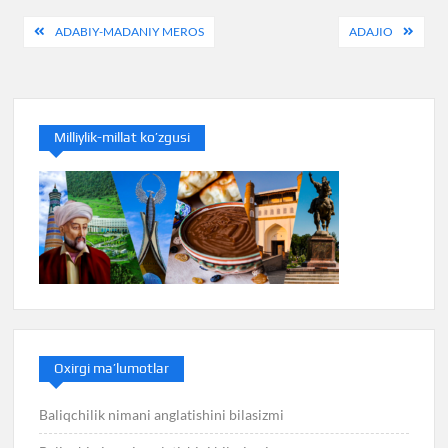
Post
ADABIY-MADANIY MEROS
ADAJIO
menyusi
Milliylik-millat ko’zgusi
Oxirgi ma’lumotlar
Baliqchilik nimani anglatishini bilasizmi