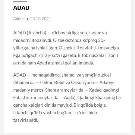
ADAD
Admin
23.10.2021
ADAD (Arabcha) — o’lchov birligi; son, raqam va
miqaorni ifodalaydi. O’zbekistonda ko’proq 30-
yillargacha ishlatilgan. O’zbek tili davlat tili mavqeiga
ega bo’lgach «tiraj» so’zi (gazeta, kitob nusxalari soni)
o’rnida ham Adad atamasi qo’llanilmoqda.
ADAD — momaqaldiroq, shamol va yomg’ir xudosi
(Shumerda — Ishkur, Bobil va Ossuriyada — Adabiy-
madaniy meros, Shom arameylarida — Xadad, qadimgi
Falastin xananeylarida — Addu). Qadimgi Sharqning bir
qancha xalqlari dinida mavjud. Bir qo’lida bolg’a,
ikkinchi qo’lida yashin bog’lami ko’rinishida
tasvirlanadi.