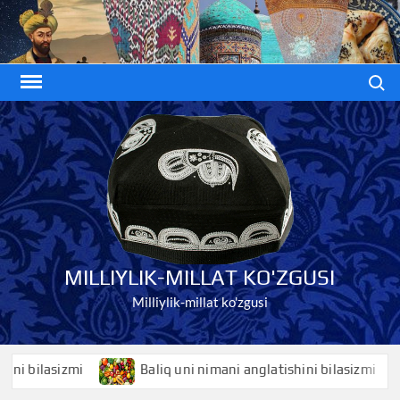
Skip
to
content
Search
MILLIYLIK-MILLAT KO'ZGUSI
Milliylik-millat ko'zgusi
bilasizmi
Baliq uni nimani anglatishini bilasizmi