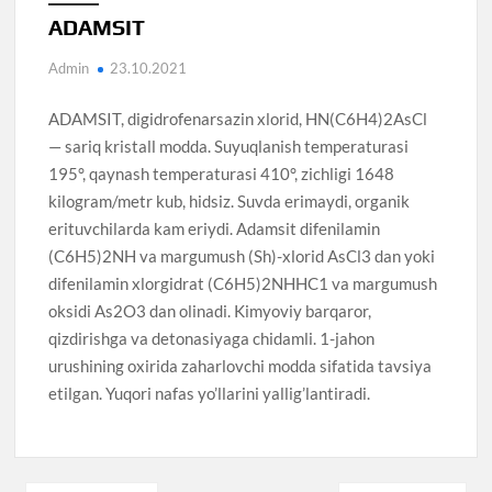
ADAMSIT
Admin
23.10.2021
ADAMSIT, digidrofenarsazin xlorid, HN(C6H4)2AsCl
— sariq kristall modda. Suyuqlanish temperaturasi
195°, qaynash temperaturasi 410°, zichligi 1648
kilogram/metr kub, hidsiz. Suvda erimaydi, organik
erituvchilarda kam eriydi. Adamsit difenilamin
(C6H5)2NH va margumush (Sh)-xlorid AsCl3 dan yoki
difenilamin xlorgidrat (C6H5)2NHHC1 va margumush
oksidi As2O3 dan olinadi. Kimyoviy barqaror,
qizdirishga va detonasiyaga chidamli. 1-jahon
urushining oxirida zaharlovchi modda sifatida tavsiya
etilgan. Yuqori nafas yo’llarini yallig’lantiradi.