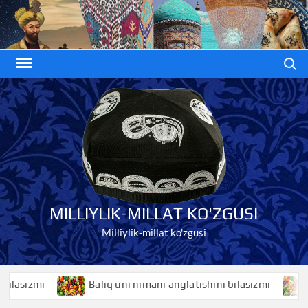
Skip
to
content
Search
MILLIYLIK-MILLAT KO'ZGUSI
Milliylik-millat ko'zgusi
izmi
Baliq uni nimani anglatishini bilasizmi
Bali