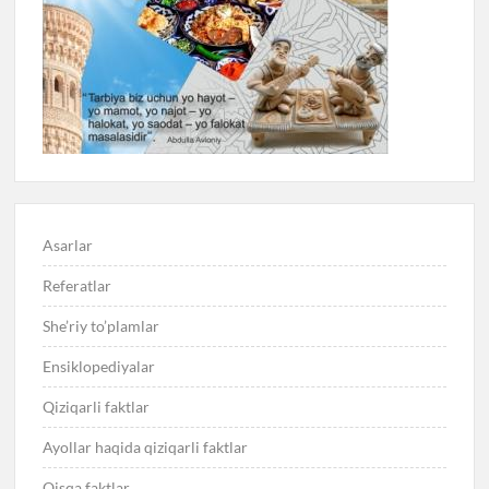
Asarlar
Referatlar
She’riy to’plamlar
Ensiklopediyalar
Qiziqarli faktlar
Ayollar haqida qiziqarli faktlar
Qisqa faktlar