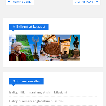
Post
ADAMS USULI
ADAMSTAUN
menyusi
Milliylik-millat ko’zgusi
Oxirgi ma’lumotlar
Baliqchilik nimani anglatishini bilasizmi
Baliqchi nimani anglatishini bilasizmi