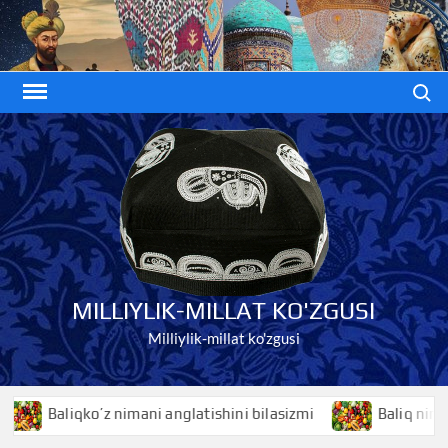
Skip
to
content
Search
MILLIYLIK-MILLAT KO'ZGUSI
Milliylik-millat ko'zgusi
Baliqko’z nimani anglatishini bilasizmi
Baliq nimani ang