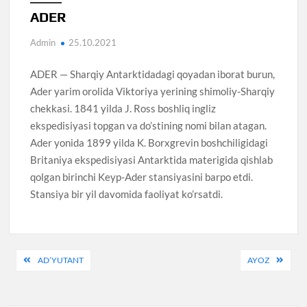
ADER
Admin
25.10.2021
ADER — Sharqiy Antarktidadagi qoyadan iborat burun,
Ader yarim orolida Viktoriya yerining shimoliy-Sharqiy
chekkasi. 1841 yilda J. Ross boshliq ingliz
ekspedisiyasi topgan va do’stining nomi bilan atagan.
Ader yonida 1899 yilda K. Borxgrevin boshchiligidagi
Britaniya ekspedisiyasi Antarktida materigida qishlab
qolgan birinchi Keyp-Ader stansiyasini barpo etdi.
Stansiya bir yil davomida faoliyat ko’rsatdi.
Post
AD’YUTANT
AYOZ
menyusi