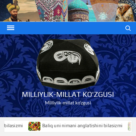
Skip
to
content
Search
MILLIYLIK-MILLAT KO'ZGUSI
Milliylik-millat ko'zgusi
asizmi
Baliq uni nimani anglatishini bilasizmi
Ba