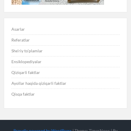
Asarlar
Referatlar
She’riy to’plamlar
Ensiklopediyalar
Qiziqarli faktlar
Ayollar haqida qiziqarli faktlar
Qisqa faktlar
Proudly powered by WordPress
|
Theme: TimesNews
|
By