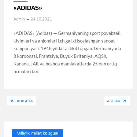
«ADIDAS»
Admin
24.10.2021
«ADIDAS» (Adidas) — Germaniyaning sport poyabzali,
kiyimlari va anjomlari i.ch.ga ixtisoslashgan sanoat
kompaniyasi. 1948 yilda tashkil topgan. Germaniyada
8 korxonasi, Frantsiya, Buyuk Britaniya, AQSh,
Kanada, JAR va boshqa mamlakatlarda 25 dan ortiq
firmalari bor.
Post
ADIGEYA
ADILAK
menyusi
Milliylik-millat ko’zgusi