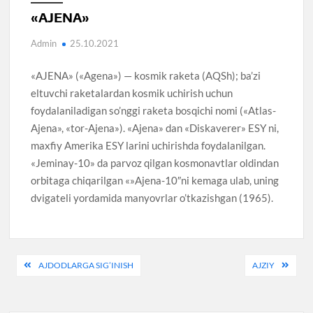
«AJENA»
Admin
25.10.2021
«AJENA» («Agena») — kosmik raketa (AQSh); ba’zi
eltuvchi raketalardan kosmik uchirish uchun
foydalaniladigan so’nggi raketa bosqichi nomi («Atlas-
Ajena», «tor-Ajena»). «Ajena» dan «Diskaverer» ESY ni,
maxfiy Amerika ESY larini uchirishda foydalanilgan.
«Jeminay-10» da parvoz qilgan kosmonavtlar oldindan
orbitaga chiqarilgan «»Ajena-10″ni kemaga ulab, uning
dvigateli yordamida manyovrlar o’tkazishgan (1965).
Post
AJDODLARGA SIG’INISH
AJZIY
menyusi