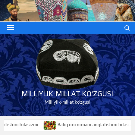
Skip
to
content
Search
MILLIYLIK-MILLAT KO'ZGUSI
Milliylik-millat ko'zgusi
hini bilasizmi
Baliq uni nimani anglatishini bilasizmi