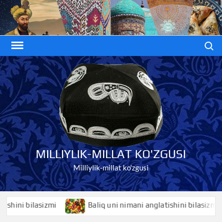
Skip
to
content
Search
MILLIYLIK-MILLAT KO'ZGUSI
Milliylik-millat ko'zgusi
i bilasizmi
Baliq uni nimani anglatishini bilasizmi