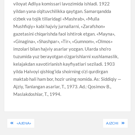
viloyat Adliya komissari lavozimida ishladi. 1922
yildan yana o’qituvchilikka qaytgan. Samarqandda
o’zbek va tojik tillaridagi «Mashrab», «Mulla
Mushfiqiy» kabi hajviy jurnallarni, «Zarafshon»
gazetasini chiqarishda faol ishtirok etgan. «Mayna»,
«Ginagina», «Shashpar», «Tir», «Gumnom», «Olmos»
imzolari bilan hajviy asarlar yozgan. Ularda sho’ro
tuzumida yuz berayotgan o’zgarishlarni xushlamaslik,
kelajakdan xavotirlanish kayfiyatlari seziladi. 1903
yilda Halvoyi qishlog’ida shoirning o’zi qurdirgan
maktab hali ham bor, hozir uning nomida. As: Siddiqiy —
Ajziy, Tanlangan asarlar, T., 1973. Ad.: Qosimov B.,
Maslakdoshlar, T., 1994.
Post
«AJENA»
AJZCHI
menyusi