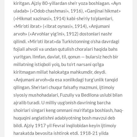
kiritgan. Ajziy 80-yillardan she’r yoza boshlagan. «Ayn
uladab» («Odob chashmasi», 1916), «Ganjinai hikmat»
(«Hikmat xazinasi», 1914) kabi-she’riy to’plamlari,
«Mir’oti ibrat» («Ibrat oynasi», 1914), «Anjumani
arvoh» («Arvohlar yig’ini», 1912) dostonlari nashr
qilindi. «Mir’oti ibrat»da Turkistonning o’sha davrdagi
fojiali ahvoli va undan qutulish choralari haqida bahs
yuritgan. Ilmfan, davlat, til, qonun — bularsiz hech bir
millatning istiqboli yo’q, bu to’rt narsani qo’lga
kiritmagan millat halokatga mahkumdir, deydi.
«Anjumani arvoh»da esa xonlikdagi turg’unlik tanqid
qilingan. She’rlari chuqur falsafiy mazmuni, ijtimoiy
siyosiy mushohadalari, Fuzuliy va Bedilona uslubi bilan
ajralib turadi. U milliy uyg’onish davrining barcha
shoirlari singari keng ommani ma’rifatga boshlash, haq-
huquqini anglatishni adabiyotning bosh mavzui deb
bildi. Ajziy 1917 yil Fevral inqilobidan keyin ijtimoiy
harakatda bevosita ishtirok etdi. 1918-21 yilda