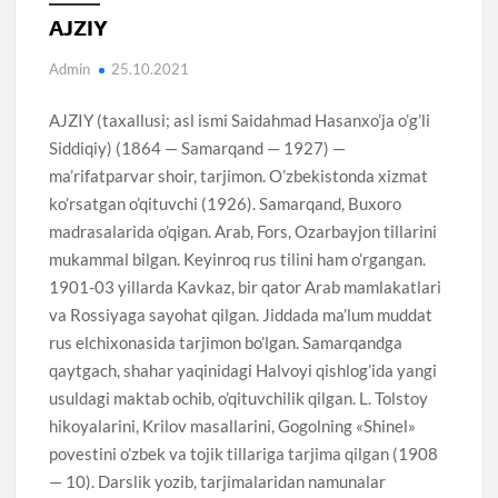
AJZIY
Admin
25.10.2021
AJZIY (taxallusi; asl ismi Saidahmad Hasanxo’ja o’g’li
Siddiqiy) (1864 — Samarqand — 1927) —
ma’rifatparvar shoir, tarjimon. O’zbekistonda xizmat
ko’rsatgan o’qituvchi (1926). Samarqand, Buxoro
madrasalarida o’qigan. Arab, Fors, Ozarbayjon tillarini
mukammal bilgan. Keyinroq rus tilini ham o’rgangan.
1901-03 yillarda Kavkaz, bir qator Arab mamlakatlari
va Rossiyaga sayohat qilgan. Jiddada ma’lum muddat
rus elchixonasida tarjimon bo’lgan. Samarqandga
qaytgach, shahar yaqinidagi Halvoyi qishlog’ida yangi
usuldagi maktab ochib, o’qituvchilik qilgan. L. Tolstoy
hikoyalarini, Krilov masallarini, Gogolning «Shinel»
povestini o’zbek va tojik tillariga tarjima qilgan (1908
— 10). Darslik yozib, tarjimalaridan namunalar