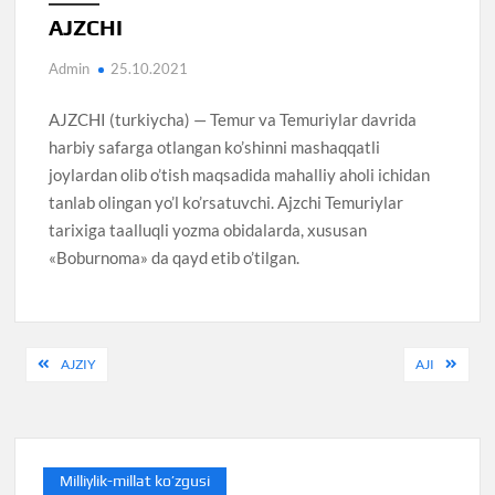
AJZCHI
Admin
25.10.2021
AJZCHI (turkiycha) — Temur va Temuriylar davrida
harbiy safarga otlangan ko’shinni mashaqqatli
joylardan olib o’tish maqsadida mahalliy aholi ichidan
tanlab olingan yo’l ko’rsatuvchi. Ajzchi Temuriylar
tarixiga taalluqli yozma obidalarda, xususan
«Boburnoma» da qayd etib o’tilgan.
Post
AJZIY
AJI
menyusi
Milliylik-millat ko’zgusi