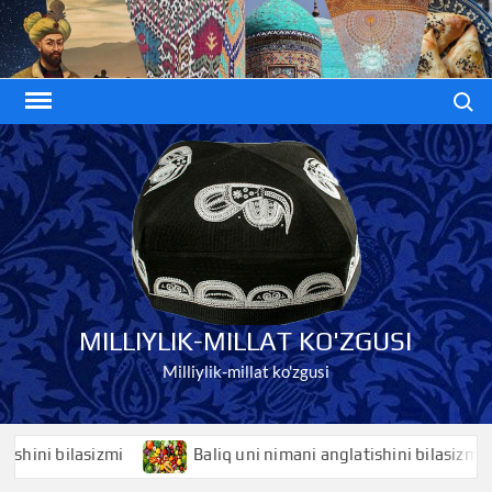
Skip
to
content
Search
MILLIYLIK-MILLAT KO'ZGUSI
Milliylik-millat ko'zgusi
ni bilasizmi
Baliq uni nimani anglatishini bilasizmi