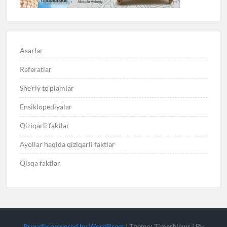
Asarlar
Referatlar
She’riy to’plamlar
Ensiklopediyalar
Qiziqarli faktlar
Ayollar haqida qiziqarli faktlar
Qisqa faktlar
Proudly powered by WordPress
|
Theme: TimesNews
|
By