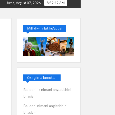
Balans nimani anglatishini bilasizmi
Bakterioz nimani 
Juma, Avgust 07, 2026
8:32:49 AM
Milliylik-millat ko’zgusi
Oxirgi ma’lumotlar
Baliqchilik nimani anglatishini
bilasizmi
Baliqchi nimani anglatishini
bilasizmi