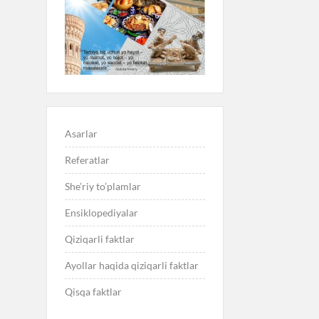
Asarlar
Referatlar
She’riy to’plamlar
Ensiklopediyalar
Qiziqarli faktlar
Ayollar haqida qiziqarli faktlar
Qisqa faktlar