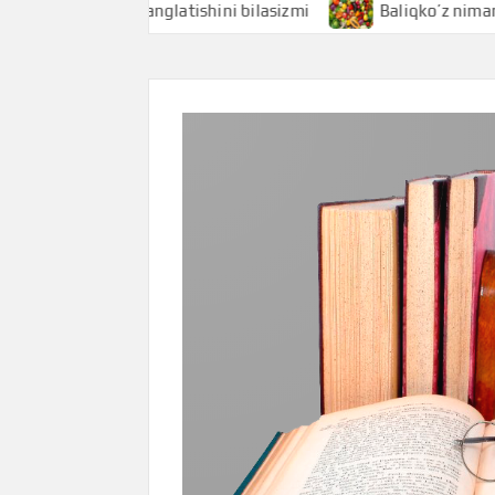
uni nimani anglatishini bilasizmi
Baliqko’z nimani anglati