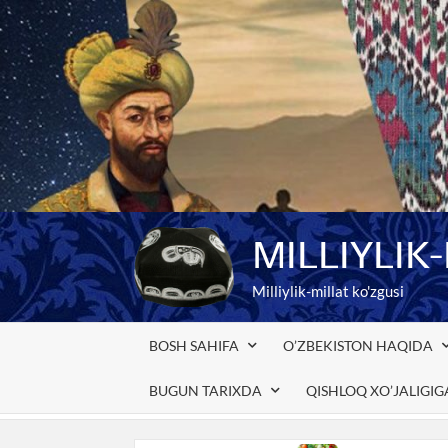
Skip
to
content
MILLIYLIK
Milliylik-millat ko'zgusi
BOSH SAHIFA
O’ZBEKISTON HAQIDA
BUGUN TARIXDA
QISHLOQ XO’JALIGI