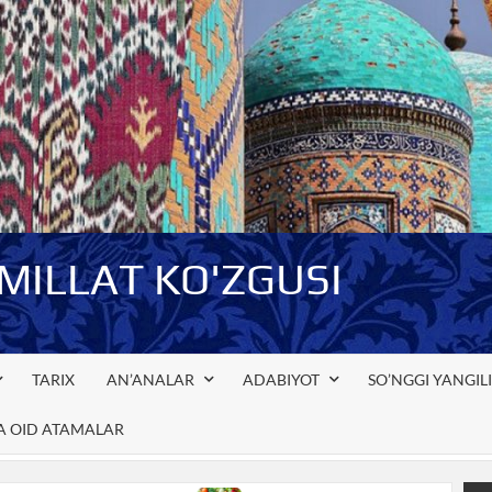
-MILLAT KO'ZGUSI
TARIX
AN’ANALAR
ADABIYOT
SO’NGGI YANGIL
GA OID ATAMALAR