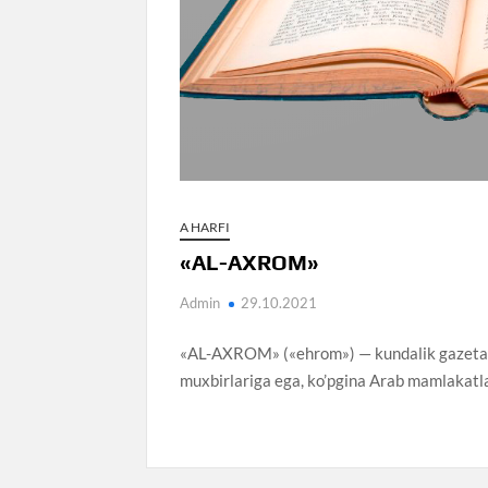
A HARFI
«AL-AXROM»
Admin
29.10.2021
«AL-AXROM» («ehrom») — kundalik gazeta. Q
muxbirlariga ega, ko’pgina Arab mamlakatla